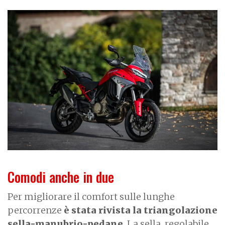
Comodi anche in due
Per migliorare il comfort sulle lunghe
percorrenze
è stata rivista la triangolazione
sella-manubrio-pedane
. La sella, regolabile