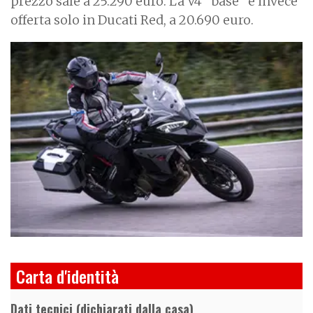
prezzo sale a 25.290 euro. La V4 "base" è invece
offerta solo in Ducati Red, a 20.690 euro.
I
m
a
g
e
Carta d'identità
Dati tecnici (dichiarati dalla casa)