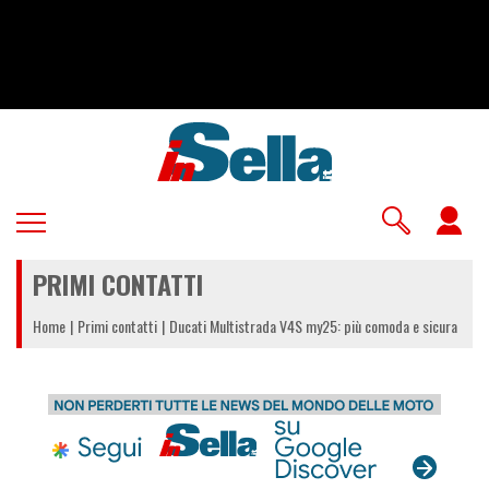
Salta
al
contenuto
principale
U
a
PRIMI CONTATTI
m
Home
Primi contatti
Ducati Multistrada V4S my25: più comoda e sicura