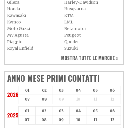
Gilera
Harley-Davidson
Honda
Husqvarna
Kawasaki
KTM
Kymco
LML
Moto Guzzi
Betamotor
MV Agusta
Peugeot
Piaggio
Qooder
Royal Enfield
Suzuki
Sym
Triumph
MOSTRA TUTTE LE MARCHE »
Vespa
Yamaha
Adiva
Adly
Aeon
Aspes
ANNO MESE PRIMI CONTATTI
Axy
Baotian
01
02
03
04
05
06
2026
07
08
09
10
11
12
01
02
03
04
05
06
2025
07
08
09
10
11
12