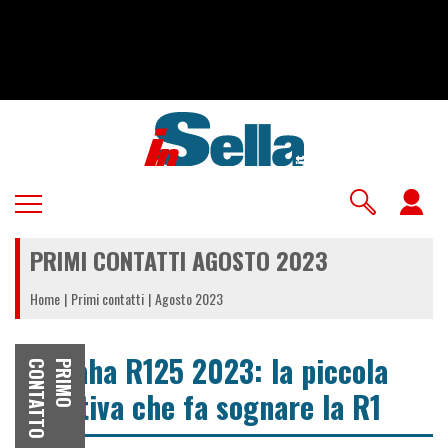
Salta
al
contenuto
principale
U
a
PRIMI CONTATTI AGOSTO 2023
m
Home
Primi contatti
Agosto 2023
Yamaha R125 2023: la piccola
O
P
R
I
M
O
C
O
N
T
A
T
T
sportiva che fa sognare la R1