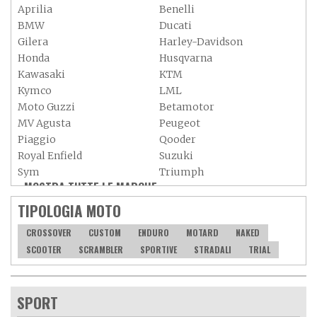
Aprilia
Benelli
BMW
Ducati
Gilera
Harley-Davidson
Honda
Husqvarna
Kawasaki
KTM
Kymco
LML
Moto Guzzi
Betamotor
MV Agusta
Peugeot
Piaggio
Qooder
Royal Enfield
Suzuki
Sym
Triumph
MOSTRA TUTTE LE MARCHE »
Vespa
Yamaha
Adiva
Adly
TIPOLOGIA MOTO
Aeon
Aspes
CROSSOVER
CUSTOM
ENDURO
MOTARD
NAKED
Axy
Baotian
SCOOTER
SCRAMBLER
SPORTIVE
STRADALI
TRIAL
SPORT