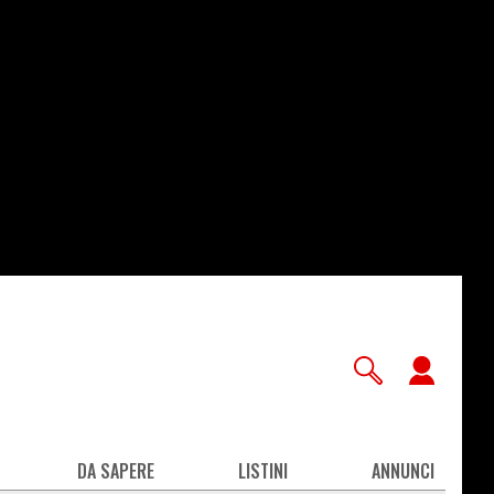
User
accou
men
DA SAPERE
LISTINI
ANNUNCI