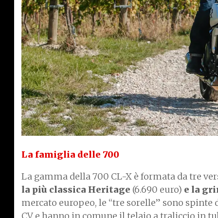
La famiglia delle 700
La gamma della 700 CL-X è formata da tre versi
la più classica Heritage
(6.690 euro)
e la gr
mercato europeo, le “tre sorelle” sono spinte 
CV e hanno in comune il telaio a traliccio in tu