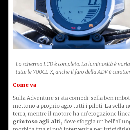
Lo schermo LCD è completo. La luminosità è variabi
tutte le 700CL-X, anche il faro della ADV è caratte
Come va
Sulla Adventure si sta comodi: sella ben imbot
mettono a proprio agio tutti i piloti. La sella n
terra, mentre il motore ha un’erogazione linea
grintoso agli alti,
dove sfoggia un bell’allun
morbida (ma si può intervenire per irrigidirle