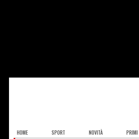
Salta
al
contenuto
principale
Main
HOME
SPORT
NOVITÀ
PRIMI
navigation