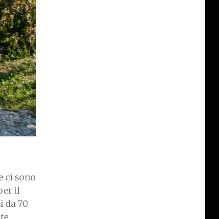
e ci sono
per il
i da 70
nte