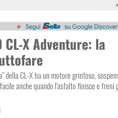
H
 CL-X Adventure: la
uttofare
a” della CL-X ha un motore grintoso, sospen
acile anche quando l'asfalto finisce e freni 
X