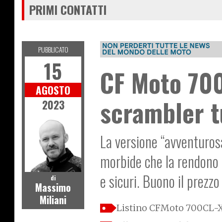
PRIMI CONTATTI
PUBBLICATO
15
CF Moto 700
AGOSTO
scrambler t
2023
La versione “avventuros
morbide che la rendono f
e sicuri. Buono il prezzo
di
Massimo
Miliani
Listino CFMoto 700CL-