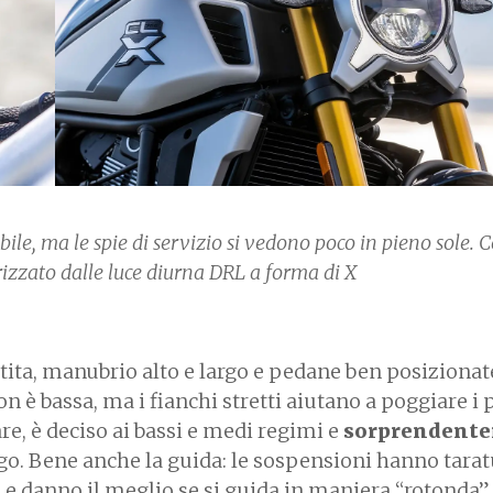
le, ma le spie di servizio si vedono poco in pieno sole. 
rizzato dalle luce diurna DRL a forma di X
tita, manubrio alto e largo e pedane ben posizionat
on è bassa, ma i fianchi stretti aiutano a poggiare i 
re, è deciso ai bassi e medi regimi e
sorprendent
go. Bene anche la guida: le sospensioni hanno tara
) e danno il meglio se si guida in maniera “rotonda”,