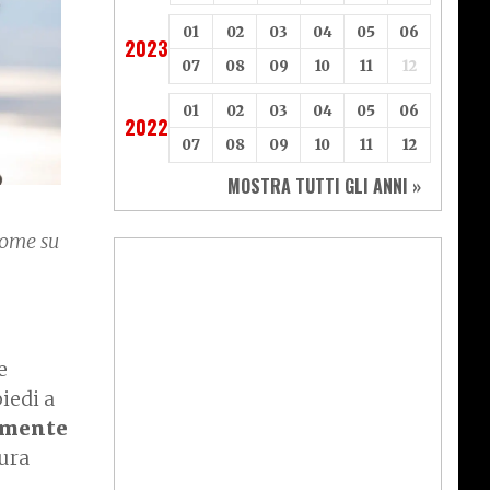
01
02
03
04
05
06
2023
07
08
09
10
11
12
01
02
03
04
05
06
2022
07
08
09
10
11
12
MOSTRA TUTTI GLI ANNI »
Come su
e
piedi a
emente
tura