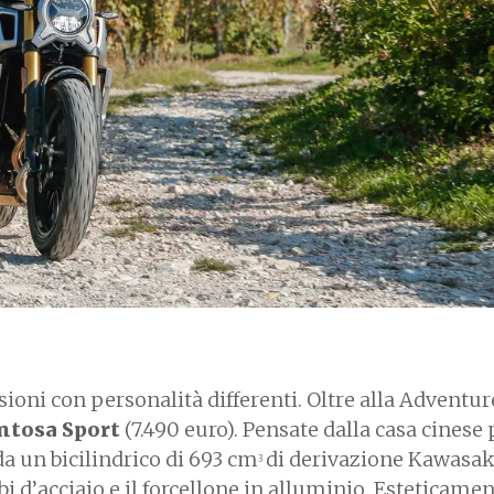
oni con personalità differenti. Oltre alla Adventur
intosa Sport
(7.490 euro). Pensate dalla casa cinese 
da un bicilindrico di 693 cm
di derivazione Kawasak
3
bi d’acciaio e il forcellone in alluminio. Esteticame