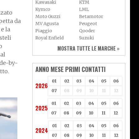
Kawasaki
KTM
Kymco
LML
zzato
Moto Guzzi
Betamotor
petta da
MV Agusta
Peugeot
e la
Piaggio
Qooder
steli
Royal Enfield
Suzuki
Sym
Triumph
o
MOSTRA TUTTE LE MARCHE »
Vespa
Yamaha
al
Adiva
Adly
ide-by-
Aeon
Aspes
ANNO MESE PRIMI CONTATTI
tto.
Axy
Baotian
01
02
03
04
05
06
2026
07
08
09
10
11
12
01
02
03
04
05
06
2025
07
08
09
10
11
12
01
02
03
04
05
06
2024
07
08
09
10
11
12