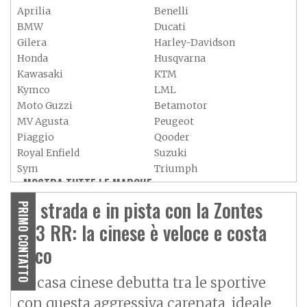
Aprilia
Benelli
BMW
Ducati
Gilera
Harley-Davidson
Honda
Husqvarna
Kawasaki
KTM
Kymco
LML
Moto Guzzi
Betamotor
MV Agusta
Peugeot
Piaggio
Qooder
Royal Enfield
Suzuki
Sym
Triumph
MOSTRA TUTTE LE MARCHE »
Vespa
Yamaha
Adiva
Adly
Su strada e in pista con la Zontes
PRIMO CONTATTO
Aeon
Aspes
703 RR: la cinese è veloce e costa
Axy
Baotian
poco
La casa cinese debutta tra le sportive
con questa aggressiva carenata, ideale