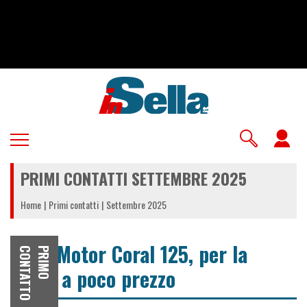
Salta
al
contenuto
principale
U
a
PRIMI CONTATTI SETTEMBRE 2025
m
Home
Primi contatti
Settembre 2025
Lem Motor Coral 125, per la
O
P
R
I
M
O
C
O
N
T
A
T
T
città a poco prezzo