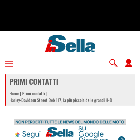
Salta
al
contenuto
principale
U
a
PRIMI CONTATTI
m
Home
Primi contatti
Harley-Davidson Street Bob 117, la più piccola delle grandi H-D