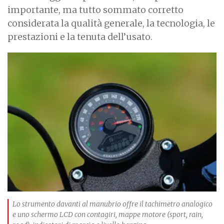
importante, ma tutto sommato corretto
considerata la qualità generale, la tecnologia, le
prestazioni e la tenuta dell’usato.
I
m
a
g
e
Lo strumento davanti al manubrio offre il tachimetro analogico
e uno schermo LCD con contagiri, mappe motore (sport, rain,