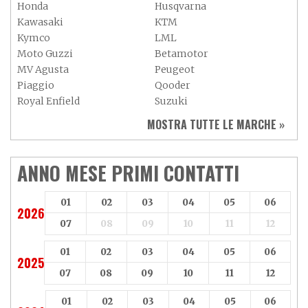
Honda
Husqvarna
Kawasaki
KTM
Kymco
LML
Moto Guzzi
Betamotor
MV Agusta
Peugeot
Piaggio
Qooder
Royal Enfield
Suzuki
Sym
Triumph
MOSTRA TUTTE LE MARCHE »
Vespa
Yamaha
Adiva
Adly
Aeon
Aspes
ANNO MESE PRIMI CONTATTI
Axy
Baotian
01
02
03
04
05
06
2026
07
08
09
10
11
12
01
02
03
04
05
06
2025
07
08
09
10
11
12
01
02
03
04
05
06