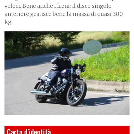
veloci. Bene anche i freni: il disco singolo
anteriore gestisce bene la massa di quasi 300
kg.
I
m
a
g
e
Carta d'identità