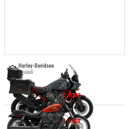
Harley-Davidson
7 modelli
CVO
a partire da
€ 29.500
Nightster
a partire da
€ 16.900