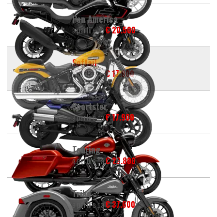
Pan America
a partire da
€ 20.500
Softail
a partire da
€ 17.900
Sportster
a partire da
€ 17.900
Touring
a partire da
€ 29.800
Trike
a partire da
€ 37.600