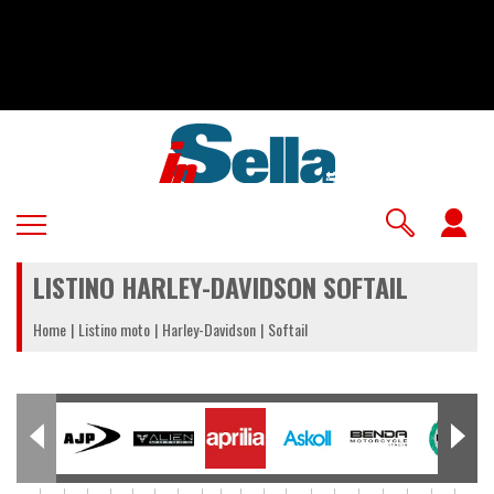
Salta
al
contenuto
principale
U
a
LISTINO HARLEY-DAVIDSON SOFTAIL
m
Home
Listino moto
Harley-Davidson
Softail