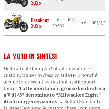
2025
Breakout
€
1923
n.d.
103,33/76
2025
30.500
cc
LA MOTO IN SINTESI
Nella attuale famiglia Softail troviamo le
custom/cruiser in classico stile H-D, nonché
alcune interessanti variazioni in stile sport-
tourer.
Tutte montano il grosso bicilindrico
a V di 45° denominato “Milwaukee Eight”
di ultima generazione.
La Softail Standard e
la Street Bob sono le custom “base” con ruota