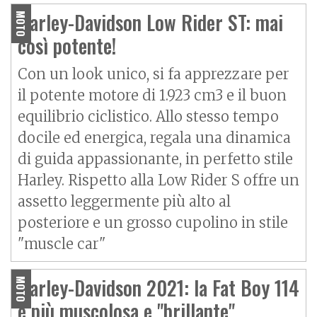
Harley-Davidson Low Rider ST: mai
MOTO
così potente!
Con un look unico, si fa apprezzare per
il potente motore di 1.923 cm3 e il buon
equilibrio ciclistico. Allo stesso tempo
docile ed energica, regala una dinamica
di guida appassionante, in perfetto stile
Harley. Rispetto alla Low Rider S offre un
assetto leggermente più alto al
posteriore e un grosso cupolino in stile
"muscle car"
Harley-Davidson 2021: la Fat Boy 114
MOTO
è più muscolosa e "brillante"