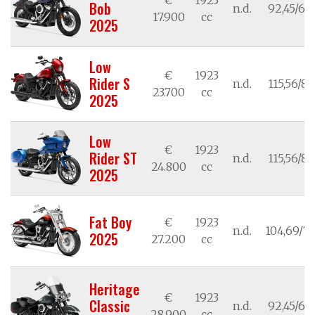
Bob
n.d.
92,45/68
17.900
cc
2025
Low
€
1923
Rider S
n.d.
115,56/85
23.700
cc
2025
Low
€
1923
Rider ST
n.d.
115,56/85
24.800
cc
2025
Fat Boy
€
1923
n.d.
104,69/77
2025
27.200
cc
Heritage
€
1923
Classic
n.d.
92,45/68
28.900
cc