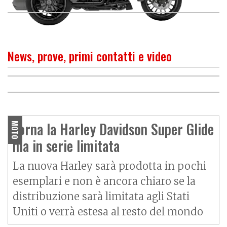
News, prove, primi contatti e video
PROVA
Una bella base per giocare
O
P
R
I
M
O
C
O
N
T
A
T
T
Harley-Davidson Street Bob
117, la più piccola delle
Torna la Harley Davidson Super Glide
MOTO
grandi H-D
ma in serie limitata
La nuova Harley sarà prodotta in pochi
esemplari e non è ancora chiaro se la
distribuzione sarà limitata agli Stati
Uniti o verrà estesa al resto del mondo