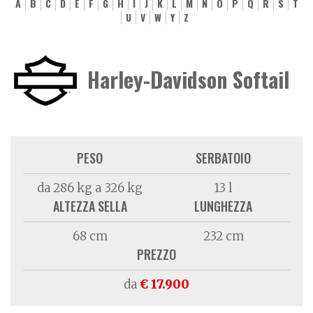
A
B
C
D
E
F
G
H
I
J
K
L
M
N
O
P
Q
R
S
T
U
V
W
Y
Z
Harley-Davidson Softail
PESO
SERBATOIO
da 286 kg a 326 kg
13 l
ALTEZZA SELLA
LUNGHEZZA
68 cm
232 cm
PREZZO
da
€ 17.900