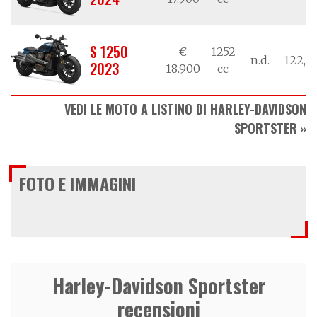
S 1250
€
1252
n.d.
122,3
2023
18.900
cc
VEDI LE MOTO A LISTINO DI HARLEY-DAVIDSON
SPORTSTER
FOTO E IMMAGINI
Harley-Davidson Sportster
recensioni