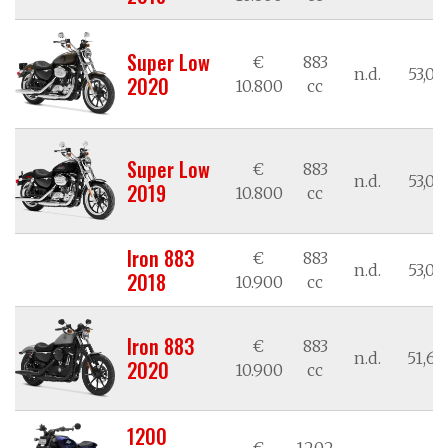
Super Low
€
883
n.d.
53,02
2020
10.800
cc
Super Low
€
883
n.d.
53,02
2019
10.800
cc
Iron 883
€
883
n.d.
53,02
2018
10.900
cc
Iron 883
€
883
n.d.
51,66
2020
10.900
cc
1200
€
1202