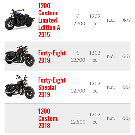
1200
Custom
€
1202
Limited
n.d.
67,98
12.700
cc
Edition A
2015
Forty-Eight
€
1202
n.d.
66,62
2019
12.700
cc
Forty-Eight
€
1202
Special
n.d.
66,62
12.700
cc
2019
1200
€
1202
Custom
n.d.
66,62
12.800
cc
2018