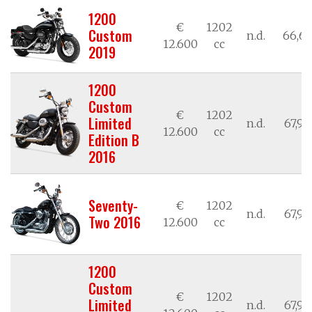
1200
€
1202
Custom
n.d.
66,62
12.600
cc
2019
1200
Custom
€
1202
Limited
n.d.
67,98
12.600
cc
Edition B
2016
Seventy-
€
1202
n.d.
67,98
Two 2016
12.600
cc
1200
Custom
€
1202
Limited
n.d.
67,98