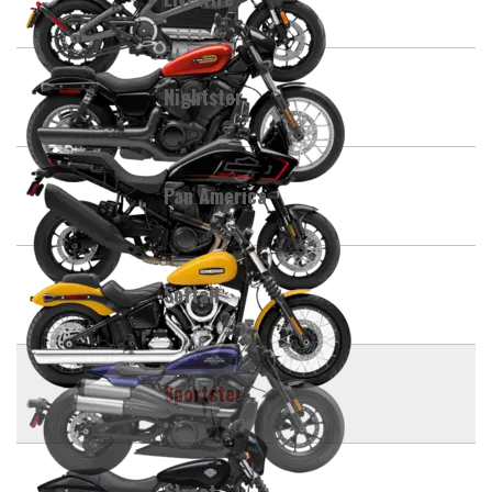
Nightster
Pan America
Softail
Sportster
Street