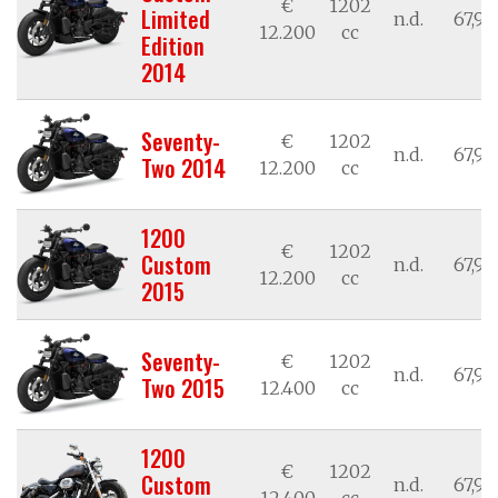
€
1202
Limited
n.d.
67,98
12.200
cc
Edition
2014
Seventy-
€
1202
n.d.
67,98
Two 2014
12.200
cc
1200
€
1202
Custom
n.d.
67,98
12.200
cc
2015
Seventy-
€
1202
n.d.
67,98
Two 2015
12.400
cc
1200
€
1202
Custom
n.d.
67,98
12.400
cc