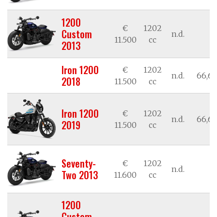
1200
€
1202
Custom
n.d.
n
11.500
cc
2013
Iron 1200
€
1202
n.d.
66,62
2018
11.500
cc
Iron 1200
€
1202
n.d.
66,62
2019
11.500
cc
Seventy-
€
1202
n.d.
n
Two 2013
11.600
cc
1200
Custom