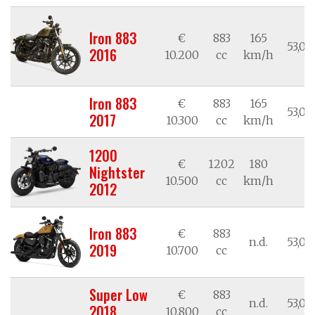
Iron 883
€
883
165
53,02
2016
10.200
cc
km/h
Iron 883
€
883
165
53,02
2017
10.300
cc
km/h
1200
€
1202
180
Nightster
n
10.500
cc
km/h
2012
Iron 883
€
883
n.d.
53,02
2019
10.700
cc
Super Low
€
883
n.d.
53,02
2018
10.800
cc