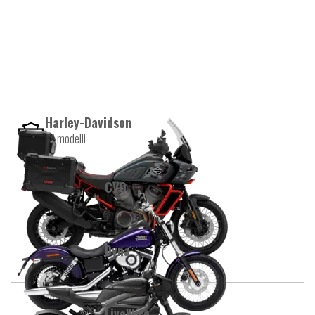
Harley-Davidson
13 modelli
CVO
Dyna
LiveWire