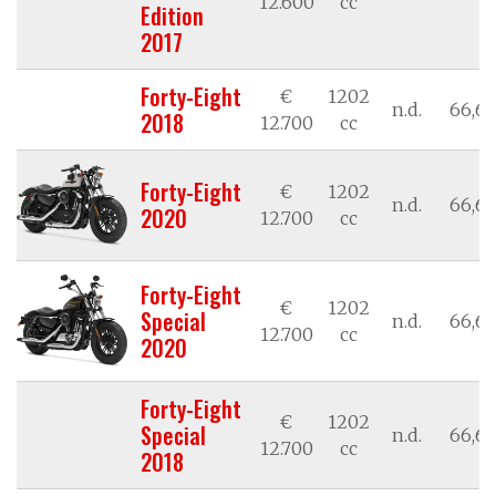
12.600
cc
Edition
2017
Forty-Eight
€
1202
n.d.
66,62
2018
12.700
cc
Forty-Eight
€
1202
n.d.
66,62
2020
12.700
cc
Forty-Eight
€
1202
Special
n.d.
66,62
12.700
cc
2020
Forty-Eight
€
1202
Special
n.d.
66,62
12.700
cc
2018