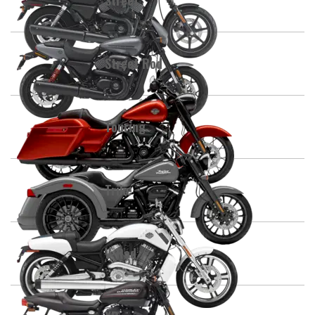
Street Rod
Touring
Trike
V-Rod