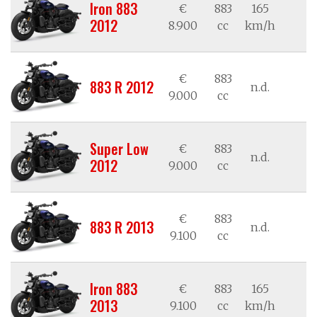
Iron 883
€
883
165
n
2012
8.900
cc
km/h
€
883
883 R 2012
n.d.
n
9.000
cc
Super Low
€
883
n.d.
n
2012
9.000
cc
€
883
883 R 2013
n.d.
n
9.100
cc
Iron 883
€
883
165
n
2013
9.100
cc
km/h