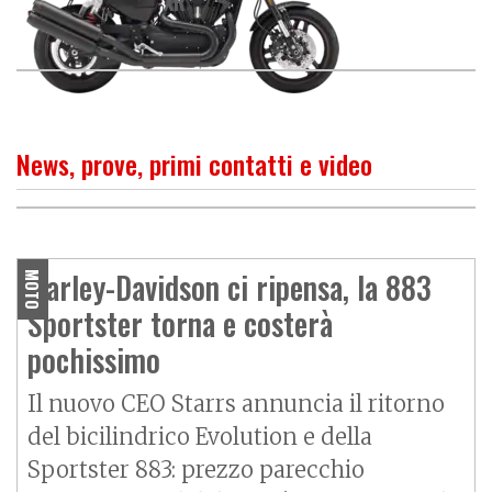
XR
News, prove, primi contatti e video
O
P
R
I
M
O
C
O
N
T
A
T
T
La Sportster più sportiva
Harley-Davidson ci ripensa, la 883
MOTO
Sportster torna e costerà
pochissimo
Il nuovo CEO Starrs annuncia il ritorno
del bicilindrico Evolution e della
Sportster 883: prezzo parecchio