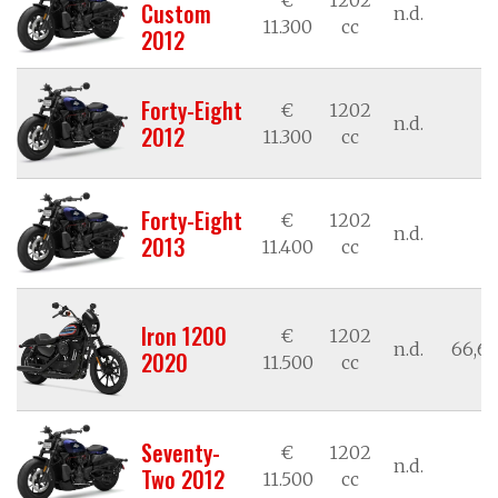
Custom
n.d.
n
11.300
cc
2012
Forty-Eight
€
1202
n.d.
n
2012
11.300
cc
Forty-Eight
€
1202
n.d.
n
2013
11.400
cc
Iron 1200
€
1202
n.d.
66,62
2020
11.500
cc
Seventy-
€
1202
n.d.
n
Two 2012
11.500
cc