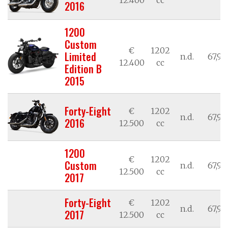
2016
1200
Custom
€
1202
Limited
n.d.
67,98
12.400
cc
Edition B
2015
Forty-Eight
€
1202
n.d.
67,98
2016
12.500
cc
1200
€
1202
Custom
n.d.
67,98
12.500
cc
2017
Forty-Eight
€
1202
n.d.
67,98
2017
12.500
cc