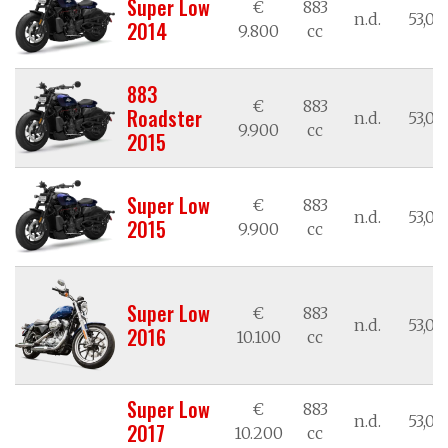
Super Low
€
883
n.d.
53,02
2014
9.800
cc
883
€
883
Roadster
n.d.
53,02
9.900
cc
2015
Super Low
€
883
n.d.
53,02
2015
9.900
cc
Super Low
€
883
n.d.
53,02
2016
10.100
cc
Super Low
€
883
n.d.
53,02
2017
10.200
cc