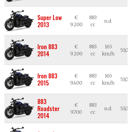
Super Low
€
883
n.d.
n
2013
9.200
cc
Iron 883
€
883
165
53,02
2014
9.200
cc
km/h
Iron 883
€
883
165
53,02
2015
9.400
cc
km/h
883
€
883
Roadster
n.d.
53,02
9.700
cc
2014