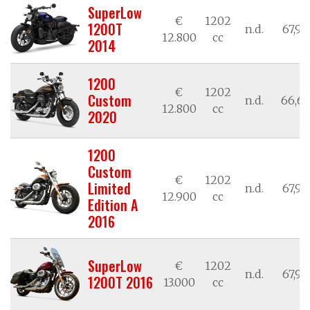
SuperLow
€
1202
1200T
n.d.
67,98
12.800
cc
2014
1200
€
1202
Custom
n.d.
66,62
12.800
cc
2020
1200
Custom
€
1202
Limited
n.d.
67,98
12.900
cc
Edition A
2016
SuperLow
€
1202
n.d.
67,98
1200T 2016
13.000
cc