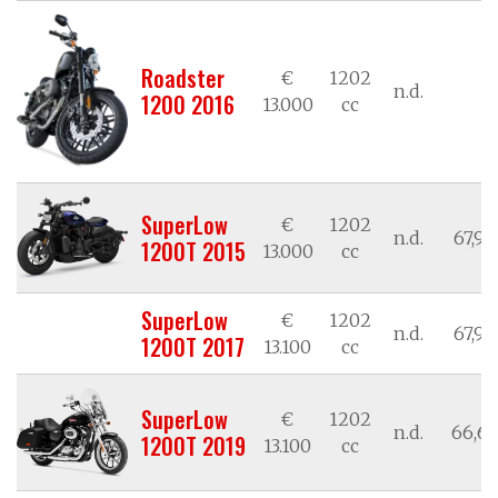
Roadster
€
1202
n.d.
n
1200 2016
13.000
cc
SuperLow
€
1202
n.d.
67,98
1200T 2015
13.000
cc
SuperLow
€
1202
n.d.
67,98
1200T 2017
13.100
cc
SuperLow
€
1202
n.d.
66,62
1200T 2019
13.100
cc