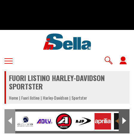
Salta
al
contenuto
principale
U
a
FUORI LISTINO HARLEY-DAVIDSON
m
SPORTSTER
Home
Fuori listino
Harley-Davidson
Sportster