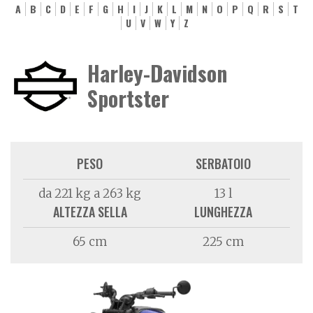
A
B
C
D
E
F
G
H
I
J
K
L
M
N
O
P
Q
R
S
T
U
V
W
Y
Z
Harley-Davidson
Sportster
PESO
SERBATOIO
da 221 kg a 263 kg
13 l
ALTEZZA SELLA
LUNGHEZZA
65 cm
225 cm