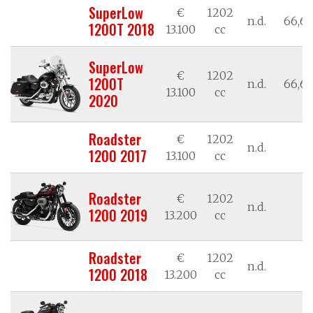
SuperLow
€
1202
n.d.
66,62
1200T 2018
13.100
cc
SuperLow
€
1202
1200T
n.d.
66,62
13.100
cc
2020
Roadster
€
1202
n.d.
n
1200 2017
13.100
cc
Roadster
€
1202
n.d.
n
1200 2019
13.200
cc
Roadster
€
1202
n.d.
n
1200 2018
13.200
cc