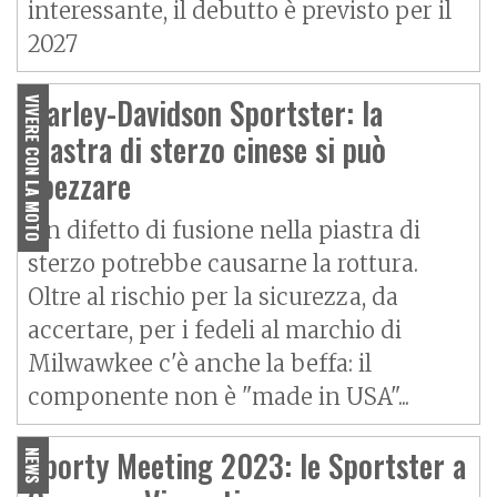
interessante, il debutto è previsto per il
2027
Harley-Davidson Sportster: la
VIVERE CON LA MOTO
piastra di sterzo cinese si può
spezzare
Un difetto di fusione nella piastra di
sterzo potrebbe causarne la rottura.
Oltre al rischio per la sicurezza, da
accertare, per i fedeli al marchio di
Milwawkee c'è anche la beffa: il
componente non è "made in USA"...
Sporty Meeting 2023: le Sportster a
NEWS