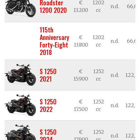
Roadster
€
1202
n.d.
66,62
1200 2020
13.200
cc
115th
Anniversary
€
1202
n.d.
66,62
Forty-Eight
13.800
cc
2018
S 1250
€
1252
n.d.
122,3
2021
15.900
cc
S 1250
€
1252
n.d.
122,3
2022
17.500
cc
S 1250
€
1252
n.d.
122,3
2024
17.900
cc