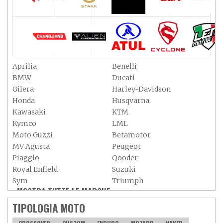
Aprilia
Benelli
BMW
Ducati
Gilera
Harley-Davidson
Honda
Husqvarna
Kawasaki
KTM
Kymco
LML
Moto Guzzi
Betamotor
MV Agusta
Peugeot
Piaggio
Qooder
Royal Enfield
Suzuki
Sym
Triumph
MOSTRA TUTTE LE MARCHE »
Vespa
Yamaha
Adiva
Adly
TIPOLOGIA MOTO
Aeon
Aspes