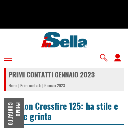
Salta
al
contenuto
principale
U
a
PRIMI CONTATTI GENNAIO 2023
m
Home
Primi contatti
Gennaio 2023
Brixton Crossfire 125: ha stile e
O
P
R
I
M
O
C
O
N
T
A
T
T
anche grinta