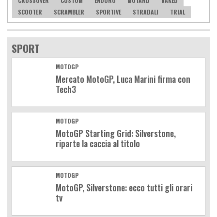
CROSSOVER
CUSTOM
ENDURO
MOTARD
NAKED
Axy
Baotian
SCOOTER
SCRAMBLER
SPORTIVE
STRADALI
TRIAL
SPORT
MOTOGP
Mercato MotoGP, Luca Marini firma con
Tech3
MOTOGP
MotoGP Starting Grid: Silverstone,
riparte la caccia al titolo
MOTOGP
MotoGP, Silverstone: ecco tutti gli orari
tv