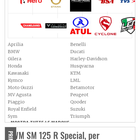
Aprilia
Benelli
BMW
Ducati
Gilera
Harley-Davidson
Honda
Husqvarna
Kawasaki
KTM
Kymco
LML
Moto Guzzi
Betamotor
MV Agusta
Peugeot
Piaggio
Qooder
Royal Enfield
Suzuki
Sym
Triumph
MOSTRA TUTTE LE MARCHE »
Vespa
Yamaha
Adiva
Adly
SWM SM 125 R Special, per
Aeon
Aspes