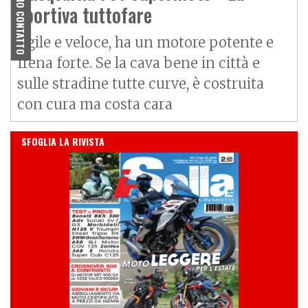
PRIMO CONTATTO
sportiva tuttofare
Agile e veloce, ha un motore potente e
frena forte. Se la cava bene in città e
sulle stradine tutte curve, è costruita
con cura ma costa cara
IN EDICOLA
SFOGLIA LA RIVISTA