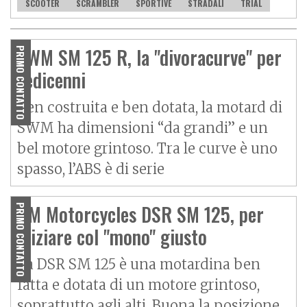
SCOOTER
SCRAMBLER
SPORTIVE
STRADALI
TRIAL
SWM SM 125 R, la "divoracurve" per
PRIMO CONTATTO
sedicenni
Ben costruita e ben dotata, la motard di
SWM ha dimensioni “da grandi” e un
bel motore grintoso. Tra le curve è uno
spasso, l’ABS è di serie
UM Motorcycles DSR SM 125, per
PRIMO CONTATTO
iniziare col "mono" giusto
La DSR SM 125 è una motardina ben
fatta e dotata di un motore grintoso,
soprattutto agli alti. Buona la posizione