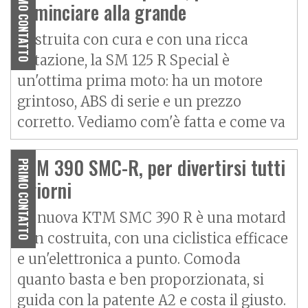
PRIMO CONTATTO
cominciare alla grande
Axy
Baotian
Costruita con cura e con una ricca
dotazione, la SM 125 R Special è
un'ottima prima moto: ha un motore
grintoso, ABS di serie e un prezzo
corretto. Vediamo com'è fatta e come va
KTM 390 SMC-R, per divertirsi tutti
PRIMO CONTATTO
i giorni
La nuova KTM SMC 390 R è una motard
ben costruita, con una ciclistica efficace
e un'elettronica a punto. Comoda
quanto basta e ben proporzionata, si
guida con la patente A2 e costa il giusto.