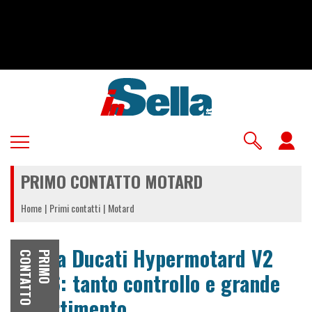
Salta
al
contenuto
principale
U
a
PRIMO CONTATTO MOTARD
m
Home
Primi contatti
Motard
Prova Ducati Hypermotard V2
O
P
R
I
M
O
C
O
N
T
A
T
T
2026: tanto controllo e grande
divertimento