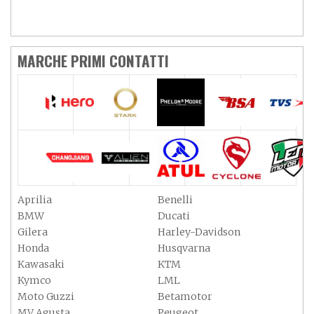
MARCHE PRIMI CONTATTI
Aprilia
Benelli
BMW
Ducati
Gilera
Harley-Davidson
Honda
Husqvarna
Kawasaki
KTM
Kymco
LML
Moto Guzzi
Betamotor
MV Agusta
Peugeot