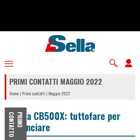
Salta
al
contenuto
principale
U
a
PRIMI CONTATTI MAGGIO 2022
m
Home
Primi contatti
Maggio 2022
Honda CB500X: tuttofare per
O
P
R
I
M
O
C
O
N
T
A
T
T
cominciare