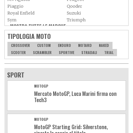
Piaggio
Qooder
Royal Enfield
Suzuki
Sym
Triumph
MOSTRA TUTTE LE MARCHE »
Vespa
Yamaha
Adiva
Adly
TIPOLOGIA MOTO
Aeon
Aspes
CROSSOVER
CUSTOM
ENDURO
MOTARD
NAKED
Axy
Baotian
SCOOTER
SCRAMBLER
SPORTIVE
STRADALI
TRIAL
SPORT
MOTOGP
Mercato MotoGP, Luca Marini firma con
Tech3
MOTOGP
MotoGP Starting Grid: Silverstone,