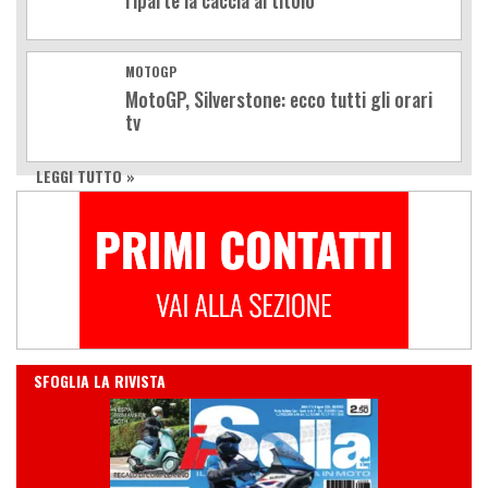
riparte la caccia al titolo
MOTOGP
MotoGP, Silverstone: ecco tutti gli orari
tv
LEGGI TUTTO »
IN EDICOLA
SFOGLIA LA RIVISTA