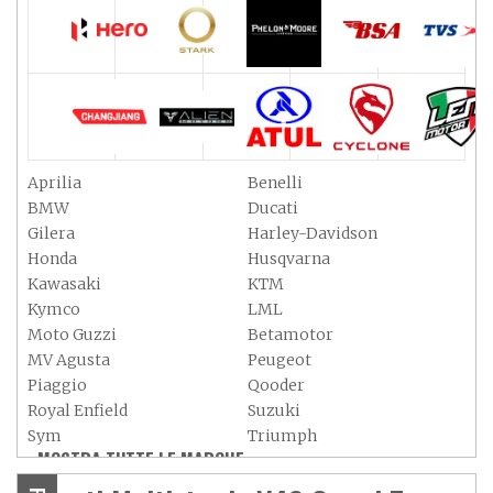
Aprilia
Benelli
BMW
Ducati
Gilera
Harley-Davidson
Honda
Husqvarna
Kawasaki
KTM
Kymco
LML
Moto Guzzi
Betamotor
MV Agusta
Peugeot
Piaggio
Qooder
Royal Enfield
Suzuki
Sym
Triumph
MOSTRA TUTTE LE MARCHE »
Vespa
Yamaha
Adiva
Adly