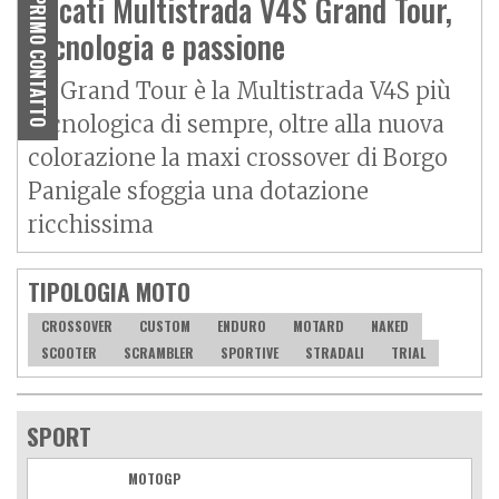
Ducati Multistrada V4S Grand Tour,
PRIMO CONTATTO
Aeon
Aspes
tecnologia e passione
Axy
Baotian
La Grand Tour è la Multistrada V4S più
tecnologica di sempre, oltre alla nuova
colorazione la maxi crossover di Borgo
Panigale sfoggia una dotazione
ricchissima
TIPOLOGIA MOTO
CROSSOVER
CUSTOM
ENDURO
MOTARD
NAKED
SCOOTER
SCRAMBLER
SPORTIVE
STRADALI
TRIAL
SPORT
MOTOGP