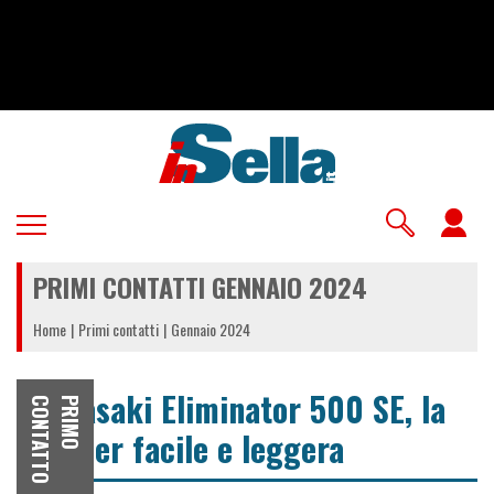
Salta
al
contenuto
principale
U
a
PRIMI CONTATTI GENNAIO 2024
m
Home
Primi contatti
Gennaio 2024
Kawasaki Eliminator 500 SE, la
O
P
R
I
M
O
C
O
N
T
A
T
T
cruiser facile e leggera