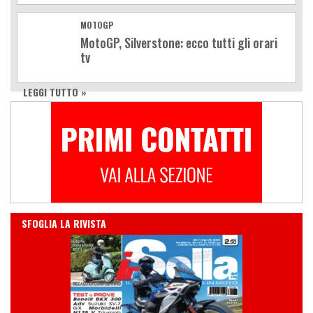
MOTOGP
MotoGP, Silverstone: ecco tutti gli orari
tv
LEGGI TUTTO »
IN EDICOLA
SFOGLIA LA RIVISTA