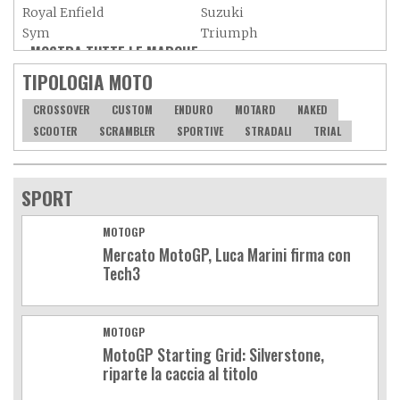
Royal Enfield
Suzuki
Sym
Triumph
MOSTRA TUTTE LE MARCHE »
Vespa
Yamaha
Adiva
Adly
TIPOLOGIA MOTO
Aeon
Aspes
CROSSOVER
CUSTOM
ENDURO
MOTARD
NAKED
Axy
Baotian
SCOOTER
SCRAMBLER
SPORTIVE
STRADALI
TRIAL
SPORT
MOTOGP
Mercato MotoGP, Luca Marini firma con
Tech3
MOTOGP
MotoGP Starting Grid: Silverstone,
riparte la caccia al titolo