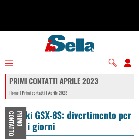
Salta
al
contenuto
principale
U
a
PRIMI CONTATTI APRILE 2023
m
Home
Primi contatti
Aprile 2023
Suzuki GSX-8S: divertimento per
O
P
R
I
M
O
C
O
N
T
A
T
T
tutti i giorni