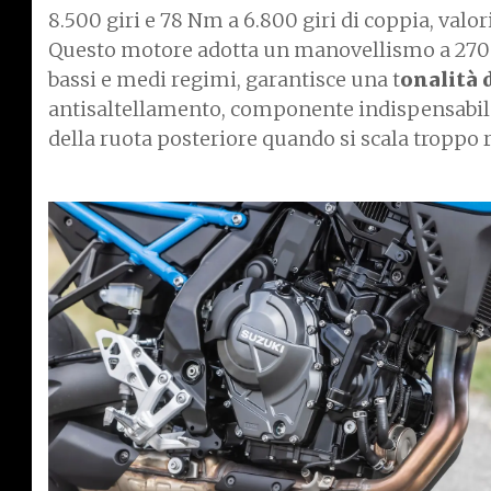
8.500 giri e 78 Nm a 6.800 giri di coppia, valor
Questo motore adotta un manovellismo a 270 gra
bassi e medi regimi, garantisce una t
onalità 
antisaltellamento, componente indispensabile 
della ruota posteriore quando si scala troppo