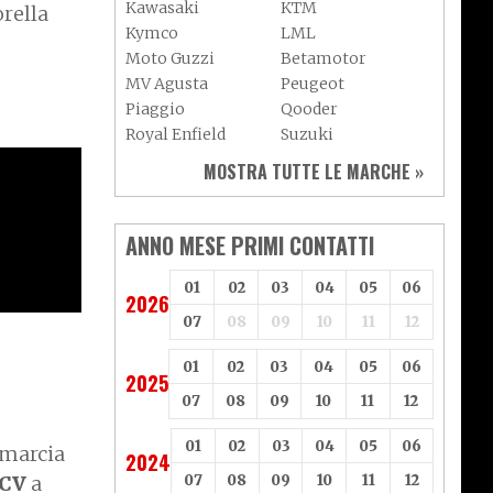
Kawasaki
KTM
orella
Kymco
LML
Moto Guzzi
Betamotor
MV Agusta
Peugeot
Piaggio
Qooder
Royal Enfield
Suzuki
Sym
Triumph
MOSTRA TUTTE LE MARCHE »
Vespa
Yamaha
Adiva
Adly
Aeon
Aspes
ANNO MESE PRIMI CONTATTI
Axy
Baotian
01
02
03
04
05
06
2026
07
08
09
10
11
12
01
02
03
04
05
06
2025
07
08
09
10
11
12
01
02
03
04
05
06
emarcia
2024
07
08
09
10
11
12
 CV
a