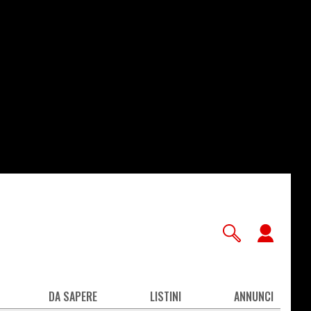
User
accou
men
DA SAPERE
LISTINI
ANNUNCI