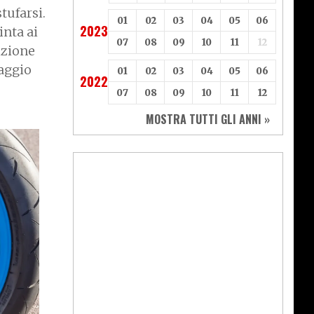
tufarsi.
01
02
03
04
05
06
2023
inta ai
07
08
09
10
11
12
rizione
caggio
01
02
03
04
05
06
2022
07
08
09
10
11
12
MOSTRA TUTTI GLI ANNI »