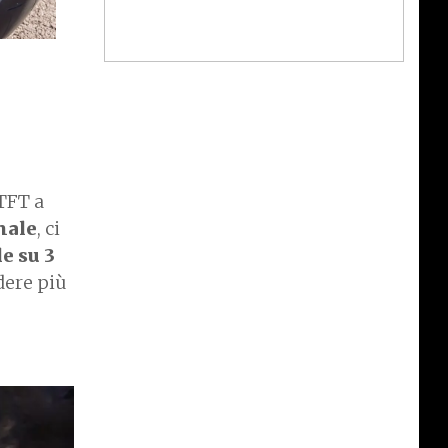
 TFT a
nale
, ci
e su 3
dere più