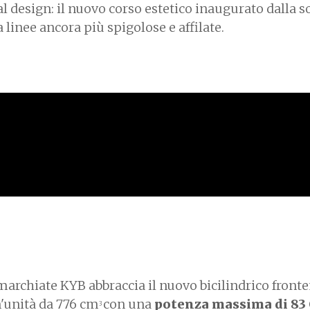
al design: il nuovo corso estetico inaugurato dalla s
 linee ancora più spigolose e affilate.
 marchiate KYB abbraccia il nuovo bicilindrico front
n'unità da 776 cm
con una
potenza massima di 83
3