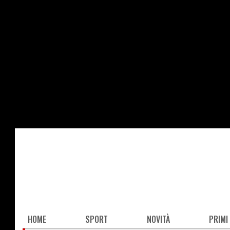
Salta
al
contenuto
principale
Main
HOME
SPORT
NOVITÀ
PRIMI
navigation