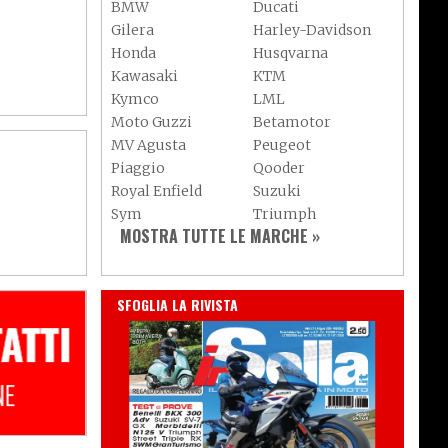
BMW
Ducati
Gilera
Harley-Davidson
Honda
Husqvarna
Kawasaki
KTM
Kymco
LML
Moto Guzzi
Betamotor
MV Agusta
Peugeot
Piaggio
Qooder
Royal Enfield
Suzuki
Sym
Triumph
MOSTRA TUTTE LE MARCHE »
Vespa
Yamaha
Adiva
Adly
Aeon
Aspes
IN EDICOLA
SFOGLIA LA RIVISTA
Axy
Baotian