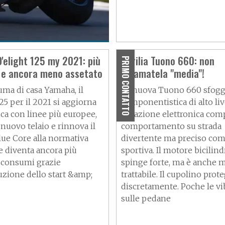
 S: comoda
'elight 125 my 2021: più
Aprilia Tuono 660: non
PRIMO CONTATTO
e ancora meno assetato
chiamatela "media"!
uma di casa Yamaha, il
La nuova Tuono 660 sfogg
25 per il 2021 si aggiorna
componentistica di alto liv
ica con linee più europee,
dotazione elettronica com
nuovo telaio e rinnova il
comportamento su strada
ue Core alla normativa
divertente ma preciso co
e diventa ancora più
sportiva. Il motore bicilind
i consumi grazie
spinge forte, ma è anche 
uzione dello start &amp;
trattabile. Il cupolino prot
discretamente. Poche le vi
sulle pedane