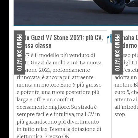
Ducati Supersport 950
Moto Guzzi V7 Stone 2021: più CV,
Yamaha D
PRIMO CONTATTO
PRIMO CONTATTO
stessa classe
moderno 
sportiva
La V7 è il modello più venduto di
Il peso pi
Moto Guzzi da molti anni. La nuova
D’elight 1
versione 2021, profondamente
nell’estet
rinnovata, è ancora più attraente,
adotta un 
monta un motore Euro 5 più grosso
motore Bl
e potente, una ruota posteriore più
euro 5, ch
larga e offre un comfort
attento a
decisamente migliore. Su strada è
all’introd
sempre facile e intuitiva, ma i CV in
stop.
più garantiscono più divertimento
in tutto relax. Buona la dotazione di
elettronica. Prezzo OK