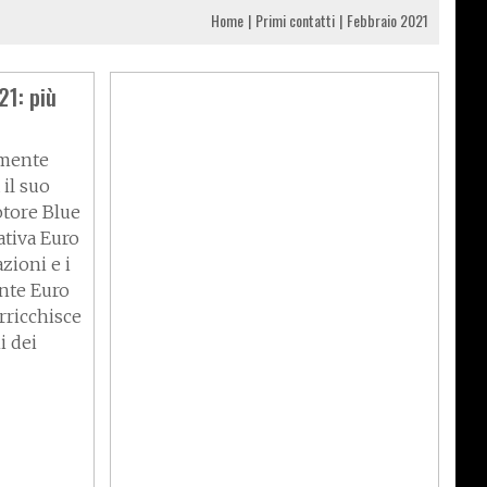
Home
Primi contatti
Febbraio 2021
1: più
mente
 il suo
otore Blue
ativa Euro
zioni e i
nte Euro
arricchisce
i dei