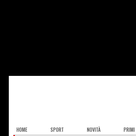
Salta
al
contenuto
principale
Main
HOME
SPORT
NOVITÀ
PRIMI
navigation