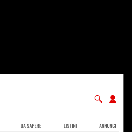
User
accou
men
DA SAPERE
LISTINI
ANNUNCI