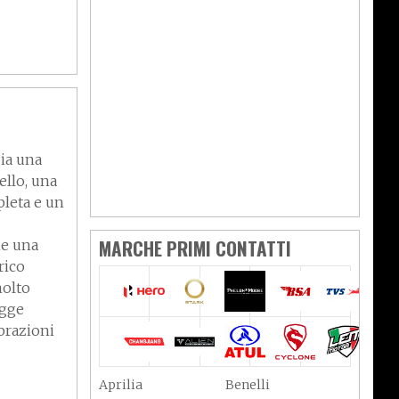
ia una
ello, una
pleta e un
MARCHE PRIMI CONTATTI
me una
rico
molto
egge
brazioni
Aprilia
Benelli