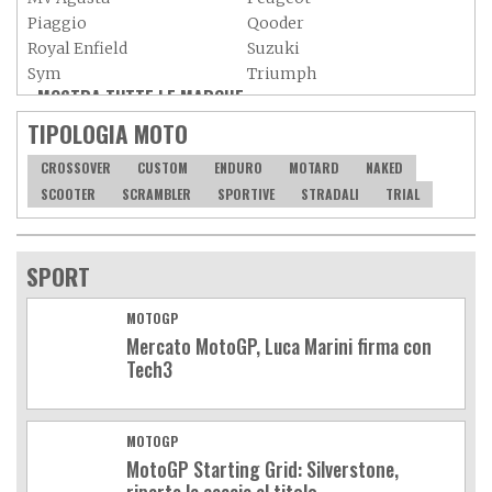
Piaggio
Qooder
Royal Enfield
Suzuki
Sym
Triumph
MOSTRA TUTTE LE MARCHE »
Vespa
Yamaha
Adiva
Adly
TIPOLOGIA MOTO
Aeon
Aspes
CROSSOVER
CUSTOM
ENDURO
MOTARD
NAKED
Axy
Baotian
SCOOTER
SCRAMBLER
SPORTIVE
STRADALI
TRIAL
SPORT
MOTOGP
Mercato MotoGP, Luca Marini firma con
Tech3
MOTOGP
MotoGP Starting Grid: Silverstone,