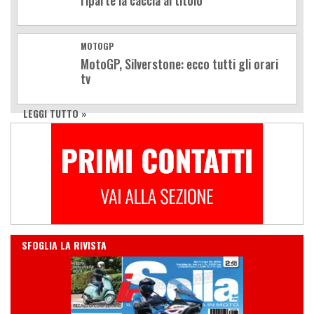
riparte la caccia al titolo
MOTOGP
MotoGP, Silverstone: ecco tutti gli orari
tv
LEGGI TUTTO »
IN EDICOLA
SFOGLIA LA RIVISTA