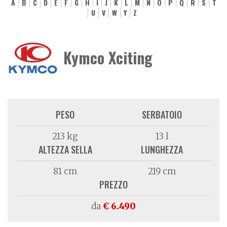
A
B
C
D
E
F
G
H
I
J
K
L
M
N
O
P
Q
R
S
T
U
V
W
Y
Z
Kymco Xciting
PESO
SERBATOIO
213 kg
13 l
ALTEZZA SELLA
LUNGHEZZA
81 cm
219 cm
PREZZO
da
€ 6.490