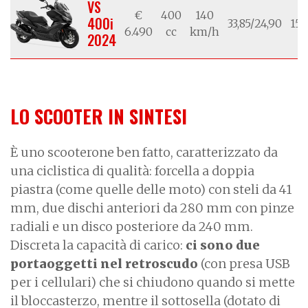
VS
€
400
140
400i
33,85/24,90
15/
6.490
cc
km/h
2024
LO SCOOTER IN SINTESI
È uno scooterone ben fatto, caratterizzato da
una ciclistica di qualità: forcella a doppia
piastra (come quelle delle moto) con steli da 41
mm, due dischi anteriori da 280 mm con pinze
radiali e un disco posteriore da 240 mm.
Discreta la capacità di carico:
ci sono due
portaoggetti nel retroscudo
(con presa USB
per i cellulari) che si chiudono quando si mette
il bloccasterzo, mentre il sottosella (dotato di