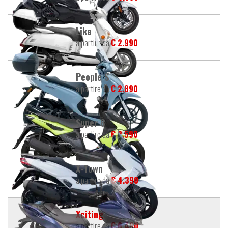
Like
a partire da
€ 2.990
People S
a partire da
€ 2.890
Super 8
a partire da
€ 2.590
X-Town
a partire da
€ 4.390
Xciting
a partire da
€ 6.490