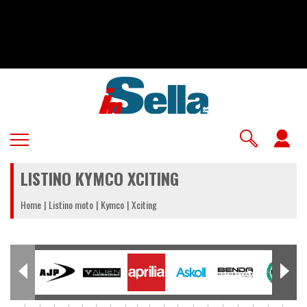
Salta
al
contenuto
principale
U
a
LISTINO KYMCO XCITING
m
Home
Listino moto
Kymco
Xciting