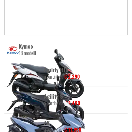
Kymco
18 modelli
Agility R16
a partire da
€ 2.290
Agility S
a partire da
€ 2.490
AK
a partire da
€ 11.990