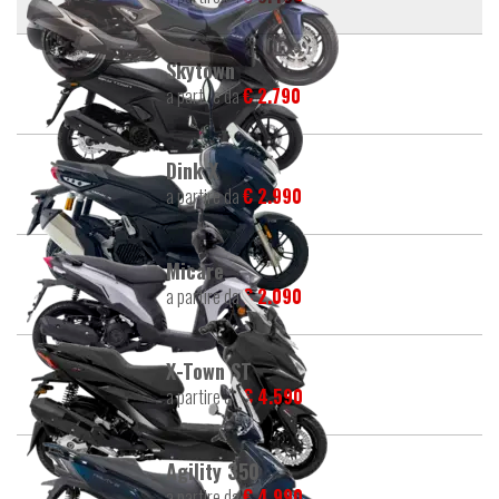
Skytown
a partire da
€ 2.790
Dink X
a partire da
€ 2.990
Micare
a partire da
€ 2.090
X-Town ST
a partire da
€ 4.590
Agility 350
a partire da
€ 4.990