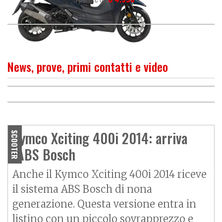
News, prove, primi contatti e video
PROVA
Motore potente e buon
O
P
R
I
M
O
C
O
N
T
A
T
T
Kymco Xciting 400 VS,
comfort
svelto e ben equipaggiato
Kymco Xciting 400i 2014: arriva
SCOOTER
l'ABS Bosch
Anche il Kymco Xciting 400i 2014 riceve
il sistema ABS Bosch di nona
generazione. Questa versione entra in
listino con un piccolo sovrapprezzo e