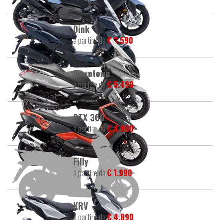
Dink
a partire da
€ 3.590
Downtown
a partire da
€ 5.490
DTX 360
a partire da
€ 4.990
Filly
a partire da
€ 1.990
KRV
a partire da
€ 4.890