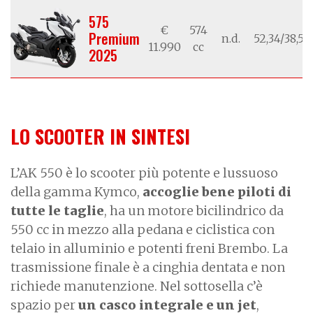
575
€
574
Premium
n.d.
52,34/38,50
11.990
cc
2025
LO SCOOTER IN SINTESI
L’AK 550 è lo scooter più potente e lussuoso
della gamma Kymco,
accoglie bene piloti di
tutte le taglie
, ha un motore bicilindrico da
550 cc in mezzo alla pedana e
ciclistica
con
telaio in alluminio e potenti freni Brembo. La
trasmissione finale è a cinghia dentata e non
richiede manutenzione. Nel sottosella c’è
spazio per
un casco integrale e un jet
,