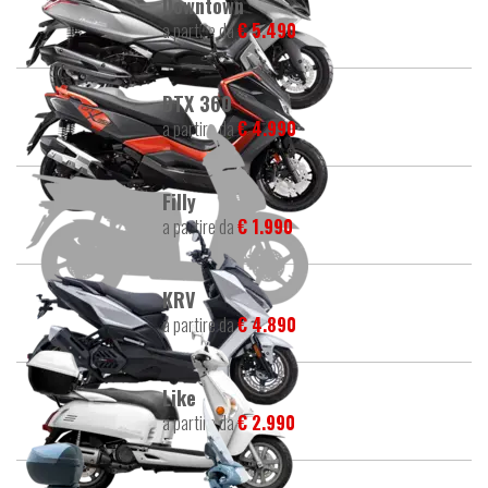
Downtown
a partire da
€ 5.490
DTX 360
a partire da
€ 4.990
Filly
a partire da
€ 1.990
KRV
a partire da
€ 4.890
Like
a partire da
€ 2.990