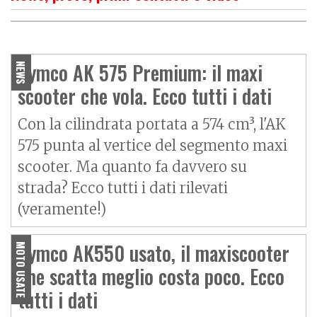
O
P
R
I
M
O
C
O
N
T
A
T
T
Kymco AK 550 Premium, per
viaggiare comodi e sicuri
Kymco AK 575 Premium: il maxi
NEWS
scooter che vola. Ecco tutti i dati
Con la cilindrata portata a 574 cm³, l'AK
575 punta al vertice del segmento maxi
scooter. Ma quanto fa davvero su
strada? Ecco tutti i dati rilevati
(veramente!)
Kymco AK550 usato, il maxiscooter
MOTO USATE
che scatta meglio costa poco. Ecco
tutti i dati