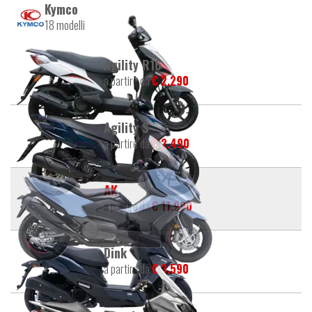
Kymco
18 modelli
Agility R16
a partire da
€ 2.290
Agility S
a partire da
€ 2.490
AK
a partire da
€ 11.990
Dink
a partire da
€ 3.590