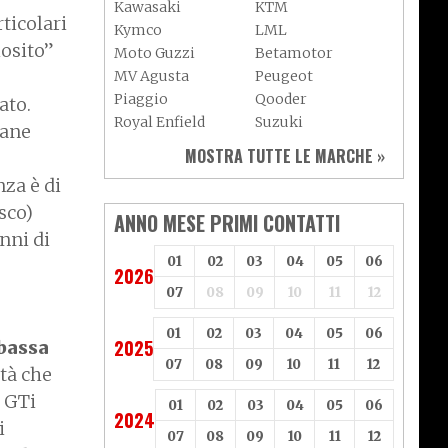
Kawasaki
KTM
ticolari
Kymco
LML
iosito”
Moto Guzzi
Betamotor
MV Agusta
Peugeot
Piaggio
Qooder
ato.
Royal Enfield
Suzuki
mane
Sym
Triumph
MOSTRA TUTTE LE MARCHE »
Vespa
Yamaha
nza è di
Adiva
Adly
sco)
Aeon
Aspes
ANNO MESE PRIMI CONTATTI
nni di
Axy
Baotian
01
02
03
04
05
06
2026
07
08
09
10
11
12
01
02
03
04
05
06
2025
 bassa
07
08
09
10
11
12
ità che
e GTi
01
02
03
04
05
06
2024
i
07
08
09
10
11
12