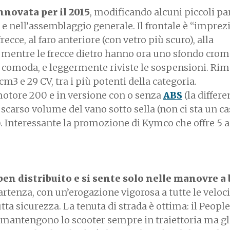
nnovata per il 2015
, modificando alcuni piccoli par
e nell’assemblaggio generale. Il frontale è “imprez
recce, al faro anteriore (con vetro più scuro), alla
 mentre le frecce dietro hanno ora uno sfondo crom
ù comoda, e leggermente riviste le sospensioni. Ri
3 e 29 CV, tra i più potenti della categoria.
motore 200 e in versione con o senza
ABS
(la differe
lo scarso volume del vano sotto sella (non ci sta un ca
). Interessante la promozione di Kymco che offre 5 a
 ben distribuito e si sente solo nelle manovre a
artenza, con un’erogazione vigorosa a tutte le veloc
tta sicurezza. La tenuta di strada è ottima: il Peopl
i mantengono lo scooter sempre in traiettoria ma gl