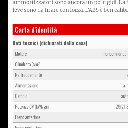
ammortizzatori sono ancora un po’ rigidi. La fr
leve sono da tirare con forza. L’ABS è ben cali
Carta d'identità
Dati tecnici (dichiarati dalla casa)
Motore
monocilindrico
Cilindrata (cm
)
3
Raffreddamento
Alimentazione
a i
Cambio
aut
Potenza CV (kW)/giri
29(21,
Freno anteriore
Freno posteriore