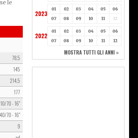
se le
01
02
03
04
05
06
2023
07
08
09
10
11
12
01
02
03
04
05
06
2022
07
08
09
10
11
12
MOSTRA TUTTI GLI ANNI »
78,5
145
214,5
177
110/70 - 16"
40/70 - 16"
9
nd