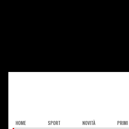
Salta
al
contenuto
principale
Main
HOME
SPORT
NOVITÀ
PRIMI
navigation