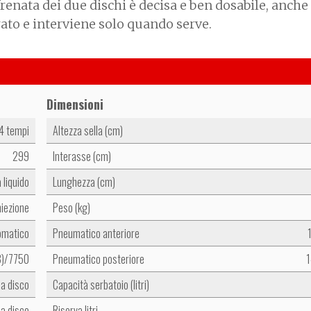
enata dei due dischi è decisa e ben dosabile, anche 
brato e interviene solo quando serve.
Dimensioni
 4 tempi
Altezza sella (cm)
299
Interasse (cm)
a liquido
Lunghezza (cm)
niezione
Peso (kg)
omatico
Pneumatico anteriore
3)/7750
Pneumatico posteriore
1
a disco
Capacità serbatoio (litri)
a disco
Riserva litri