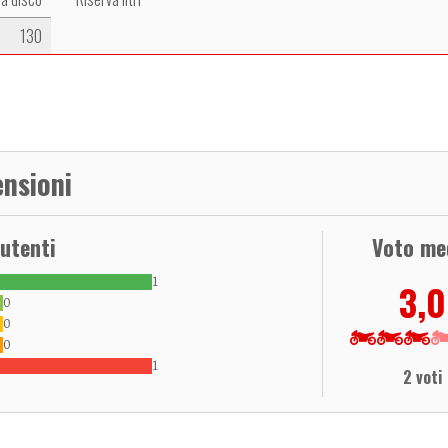
130
nsioni
 utenti
Voto me
1
3,0
0
0
0
1
2 voti