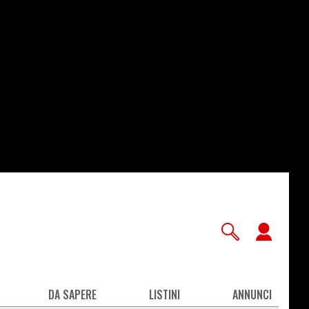
User
accou
men
DA SAPERE
LISTINI
ANNUNCI