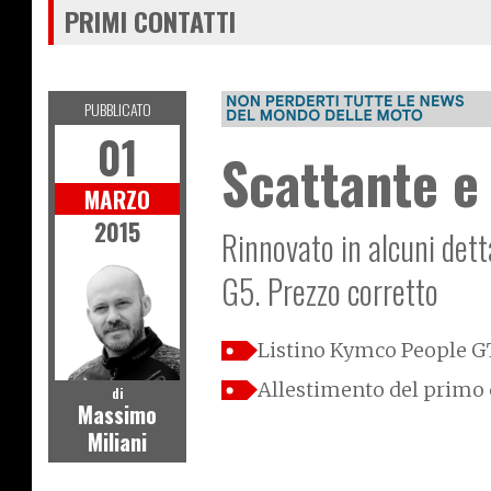
PRIMI CONTATTI
PUBBLICATO
01
Scattante e
MARZO
2015
Rinnovato in alcuni detta
G5. Prezzo corretto
Listino Kymco People G
Allestimento del primo 
di
Massimo
Miliani