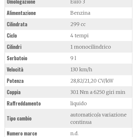
Omologazione
Euro 3
Alimentazione
Benzina
Cilindrata
299 cc
Ciclo
4 tempi
Cilindri
1 monocilindrico
Serbatoio
9 l
Velocità
130 km/h
Potenza
28,82/21,20 CV/kW
Coppia
30.1 Nm a 6250 giri min
Raffreddamento
liquido
automatico/a variazione
Tipo cambio
continua
Numero marce
n.d.