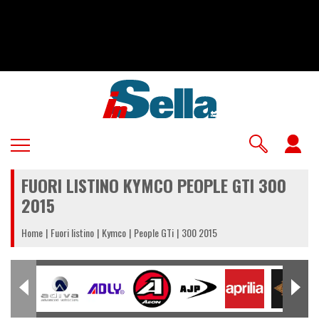
Salta
al
contenuto
principale
U
a
FUORI LISTINO KYMCO PEOPLE GTI 300
m
2015
Home
Fuori listino
Kymco
People GTi
300 2015