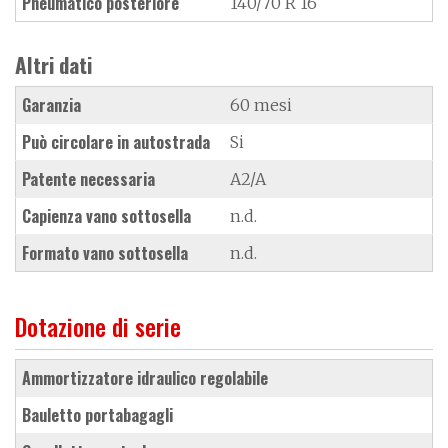
Pneumatico posteriore
140/70 R 16
Altri dati
Garanzia
60 mesi
Può circolare in autostrada
Si
Patente necessaria
A2/A
Capienza vano sottosella
n.d.
Formato vano sottosella
n.d.
Dotazione di serie
ammortizzatore idraulico regolabile
bauletto portabagagli