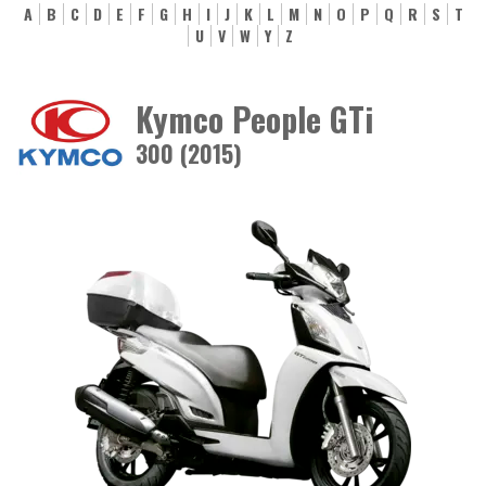
A
B
C
D
E
F
G
H
I
J
K
L
M
N
O
P
Q
R
S
T
U
V
W
Y
Z
Kymco People GTi
300 (2015)