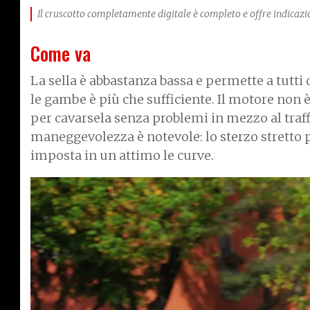
Il cruscotto completamente digitale è completo e offre indicazioni
Come va
La sella è abbastanza bassa e permette a tutti 
le gambe è più che sufficiente. Il motore non è
per cavarsela senza problemi in mezzo al traf
maneggevolezza è notevole: lo sterzo stretto p
imposta in un attimo le curve.
I
m
a
g
e