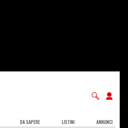
User
accou
men
DA SAPERE
LISTINI
ANNUNCI