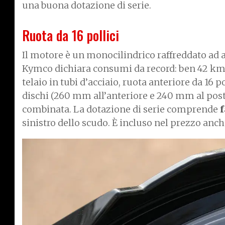
una buona dotazione di serie.
Ruota da 16 pollici
Il motore è un monocilindrico raffreddato ad a
Kymco dichiara consumi da record: ben 42 km
telaio in tubi d’acciaio, ruota anteriore da 16 p
dischi (260 mm all’anteriore e 240 mm al poste
combinata. La dotazione di serie comprende
f
sinistro dello scudo. È incluso nel prezzo anche 
I
m
a
g
e