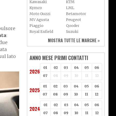
Kawasaki
KTM
Kymco
LML
Moto Guzzi
Betamotor
MV Agusta
Peugeot
Piaggio
Qooder
pulsore
Royal Enfield
Suzuki
ata
:
Sym
Triumph
MOSTRA TUTTE LE MARCHE »
 due
Vespa
Yamaha
ata
Adiva
Adly
Aeon
Aspes
sul lato
ANNO MESE PRIMI CONTATTI
Axy
Baotian
01
02
03
04
05
06
2026
07
08
09
10
11
12
01
02
03
04
05
06
2025
07
08
09
10
11
12
01
02
03
04
05
06
2024
07
08
09
10
11
12