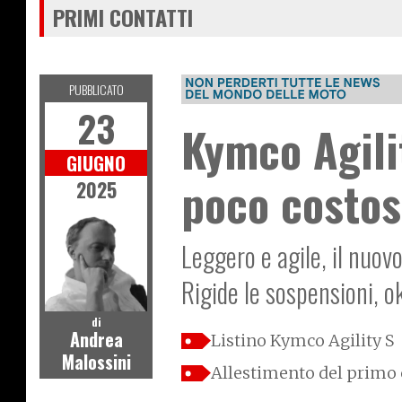
PRIMI CONTATTI
PUBBLICATO
23
Kymco Agili
GIUGNO
poco costo
2025
Leggero e agile, il nuo
Rigide le sospensioni, ok
di
Andrea
Listino Kymco Agility S
Malossini
Allestimento del primo 