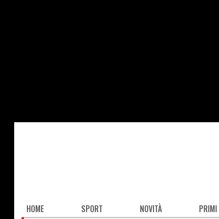
Salta
al
contenuto
principale
Main
HOME
SPORT
NOVITÀ
PRIMI
navigation