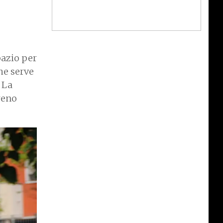
pazio per
he serve
La
reno