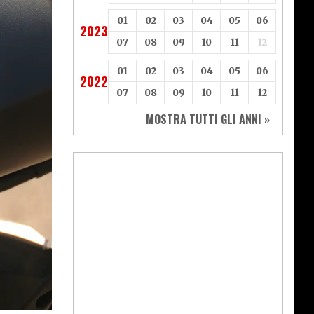
01
02
03
04
05
06
2023
07
08
09
10
11
12
01
02
03
04
05
06
2022
07
08
09
10
11
12
MOSTRA TUTTI GLI ANNI »