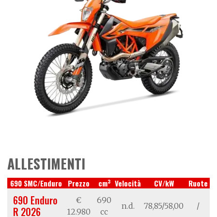
ALLESTIMENTI
3
690 SMC/Enduro
Prezzo
cm
Velocità
CV/kW
Ruote
690 Enduro
€
690
n.d.
78,85/58,00
/
R 2026
12.980
cc