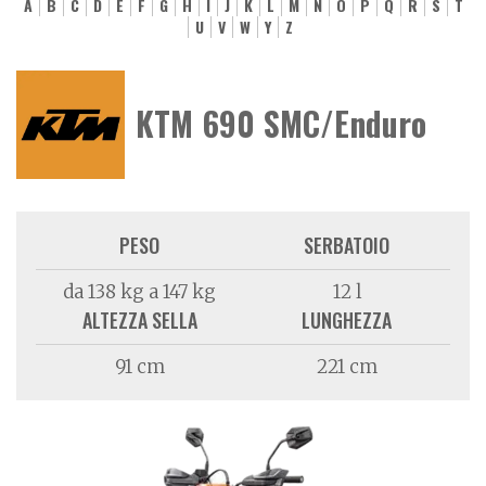
A
B
C
D
E
F
G
H
I
J
K
L
M
N
O
P
Q
R
S
T
U
V
W
Y
Z
KTM 690 SMC/Enduro
PESO
SERBATOIO
da 138 kg a 147 kg
12 l
ALTEZZA SELLA
LUNGHEZZA
91 cm
221 cm