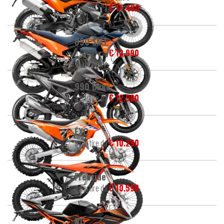
a partire da
€ 15.480
890 SMT
a partire da
€ 13.990
990 Duke
a partire da
€ 12.990
EXC
a partire da
€ 10.290
Freeride
a partire da
€ 10.590
RC