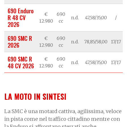
690 Enduro
€
690
R 48 CV
n.d.
47,58/35,00
/
12.980
cc
2026
690 SMC R
€
690
n.d.
78,85/58,00
17/17
2026
12.980
cc
690 SMC R
€
690
n.d.
47,58/35,00
17/17
48 CV 2026
12.980
cc
LA MOTO IN SINTESI
La SMC è una motard cattiva, agilissima, veloce
in pista come nel traffico cittadino mentre con
la Enduro si affrontano sterrati anche