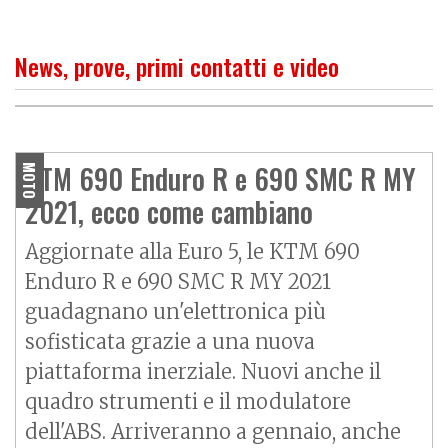
News, prove, primi contatti e video
O
P
R
I
M
O
C
O
N
T
A
T
T
KTM 690 Enduro R: sterrati
e asfalto senza problemi
KTM 690 Enduro R e 690 SMC R MY
MOTO
2021, ecco come cambiano
Aggiornate alla Euro 5, le KTM 690
Enduro R e 690 SMC R MY 2021
guadagnano un'elettronica più
sofisticata grazie a una nuova
piattaforma inerziale. Nuovi anche il
quadro strumenti e il modulatore
dell'ABS. Arriveranno a gennaio, anche