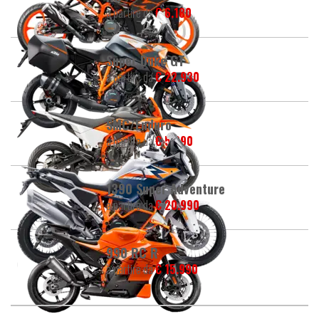
a partire da
€ 6.180
Super Duke GT
a partire da
€ 22.930
SMC/Enduro
a partire da
€ 5.390
1390 Super Adventure
a partire da
€ 20.990
990 RC R
a partire da
€ 15.990