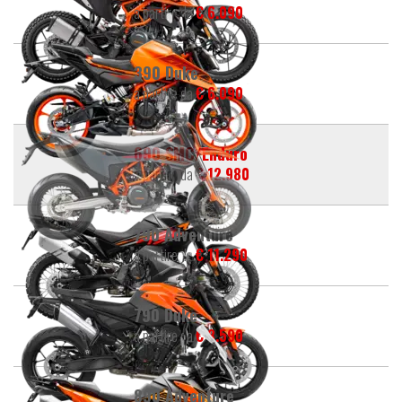
a partire da
€ 6.090
390 Duke
a partire da
€ 6.090
690 SMC/Enduro
a partire da
€ 12.980
790 Adventure
a partire da
€ 11.290
790 Duke
a partire da
€ 8.590
890 Adventure