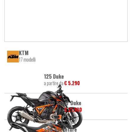
KTM
17 modelli
125 Duke
a partire da
€ 5.290
1390 Super Duke
a partire da
€ 21.980
390 Adventure