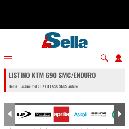
Salta
al
contenuto
principale
U
a
LISTINO KTM 690 SMC/ENDURO
m
Home
Listino moto
KTM
690 SMC/Enduro