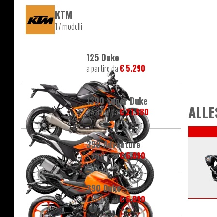
KTM
17 modelli
125 Duke
a partire da
€ 5.290
1390 Super Duke
ALLE
a partire da
€ 21.980
390 Adventure
a partire da
€ 6.090
390 Duke
a partire da
€ 6.090