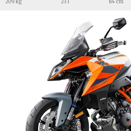
209 kg
23 l
84 cm