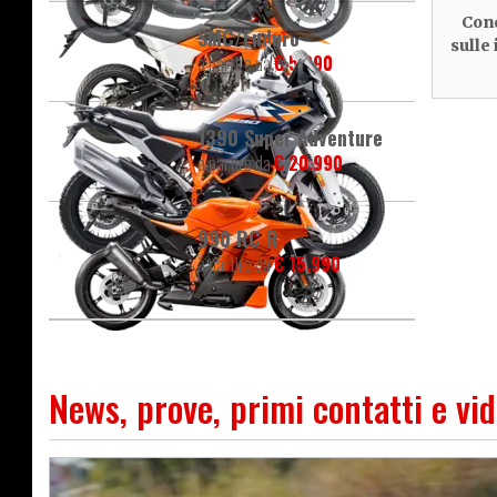
Cond
SMC/Enduro
sulle
a partire da
€ 5.390
1390 Super Adventure
a partire da
€ 20.990
990 RC R
a partire da
€ 15.990
News, prove, primi contatti e vi