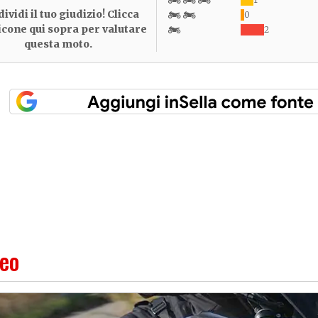
ividi il tuo giudizio! Clicca
0
 icone qui sopra per valutare
2
questa moto.
deo