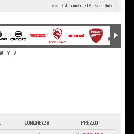
Home
Listino moto
KTM
Super Duke GT
W
Y
Z
T
A
LUNGHEZZA
PREZZO