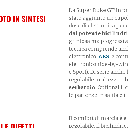
La Super Duke GT in pra
OTO IN SINTESI
stato aggiunto un cupol
dose di elettronica per
dal potente bicilindr
grintosa ma progressiva. 
tecnica comprende anch
elettronico,
ABS
e contr
elettronico ride-by-wir
e Sport). Di serie anche
regolabile in altezza e
l
serbatoio
. Optional il
le partenze in salita e 
Il comfort di marcia è e
I E DIFETTI
regolabile. Il bicilindr