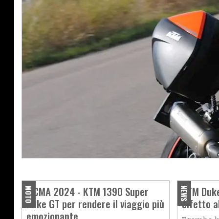
PROVA
KTM 1290 Super Duke GT, viaggi vel
EICMA 2024 - KTM 1390 Super
KTM Duke
MOTO
NEWS
Duke GT per rendere il viaggio più
difetto 
emozionante