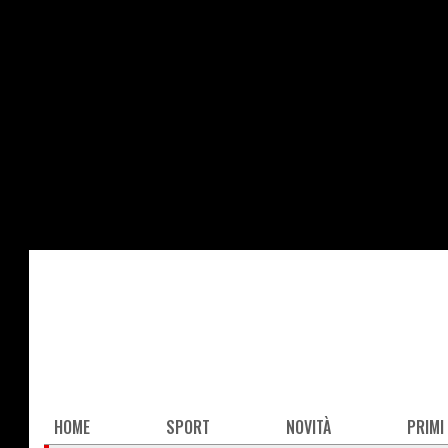
Salta
al
contenuto
principale
Main
HOME
SPORT
NOVITÀ
PRIMI
navigation