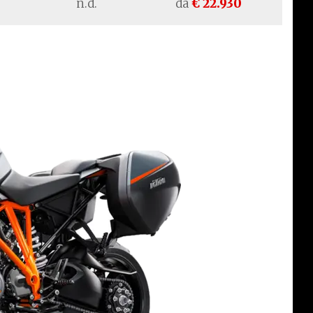
n.d.
da
€ 22.930