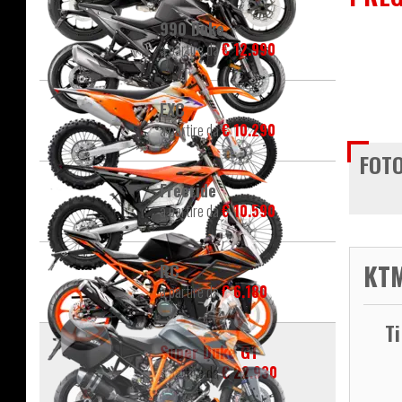
990 Duke
a partire da
€ 12.990
EXC
a partire da
€ 10.290
FOTO
Freeride
a partire da
€ 10.590
KTM
RC
a partire da
€ 6.180
T
Super Duke GT
a partire da
€ 22.930