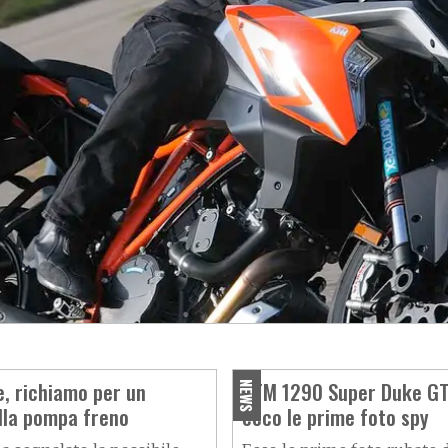
oci e divertenti
, richiamo per un
KTM 1290 Super Duke GT
NEWS
alla pompa freno
ecco le prime foto spy