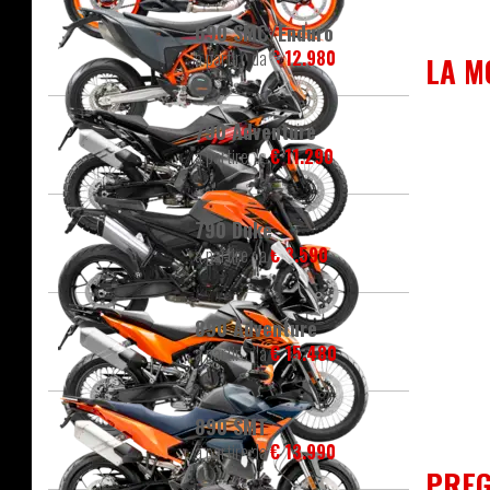
690 SMC/Enduro
a partire da
€ 12.980
LA M
790 Adventure
a partire da
€ 11.290
790 Duke
a partire da
€ 8.590
890 Adventure
a partire da
€ 15.480
890 SMT
a partire da
€ 13.990
PREG