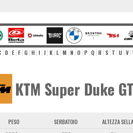
C
D
E
F
G
H
I
J
K
L
M
N
O
P
Q
R
S
T
U
V
KTM Super Duke G
PESO
SERBATOIO
ALTEZZA SELL