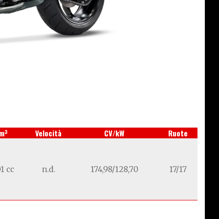
3
m
Velocità
CV/kW
Ruote
1 cc
n.d.
174,98/128,70
17/17