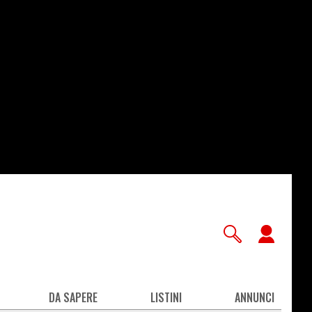
User
accou
men
DA SAPERE
LISTINI
ANNUNCI