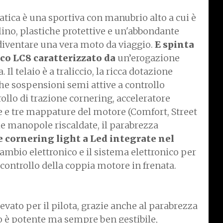
tica è una sportiva con manubrio alto a cui è
ino, plastiche protettive e un'abbondante
 diventare una vera moto da viaggio.
E spinta
ico LC8 caratterizzato da
un’erogazione
Il telaio è a traliccio, la ricca dotazione
e sospensioni semi attive a controllo
ollo di trazione cornering, acceleratore
e e tre mappature del motore (Comfort, Street
 le manopole riscaldate, il parabrezza
e cornering light a Led integrate nel
 cambio elettronico e il sistema elettronico per
il controllo della coppia motore in frenata.
levato per il pilota, grazie anche al parabrezza
ico è potente ma sempre ben gestibile,