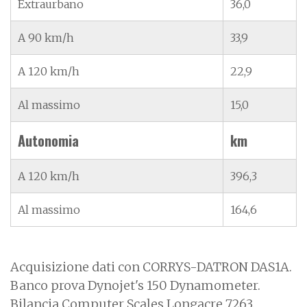
Extraurbano
36,0
A 90 km/h
33,9
A 120 km/h
22,9
Al massimo
15,0
Autonomia
km
A 120 km/h
396,3
Al massimo
164,6
Acquisizione dati con CORRYS-DATRON DAS1A.
Banco prova Dynojet's 150 Dynamometer.
Bilancia Computer Scales Longacre 7263.