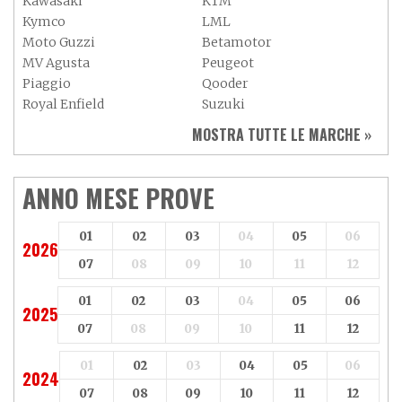
Kawasaki
KTM
Kymco
LML
Moto Guzzi
Betamotor
MV Agusta
Peugeot
Piaggio
Qooder
Royal Enfield
Suzuki
Sym
Triumph
MOSTRA TUTTE LE MARCHE »
Vespa
Yamaha
Adiva
Adly
Aeon
Aspes
ANNO MESE PROVE
Axy
Baotian
01
02
03
04
05
06
2026
07
08
09
10
11
12
01
02
03
04
05
06
2025
07
08
09
10
11
12
01
02
03
04
05
06
2024
07
08
09
10
11
12