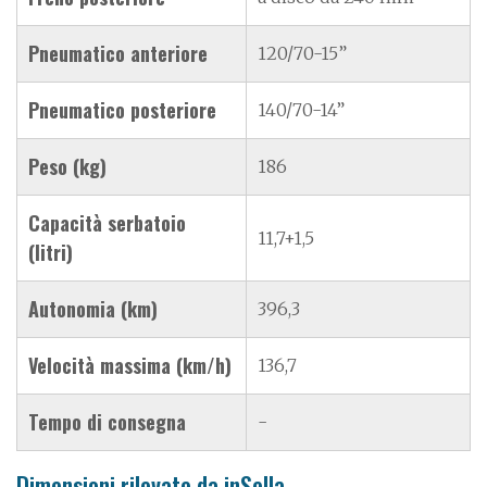
Pneumatico anteriore
120/70-15”
Pneumatico posteriore
140/70-14”
Peso (kg)
186
Capacità serbatoio
11,7+1,5
(litri)
Autonomia (km)
396,3
Velocità massima (km/h)
136,7
Tempo di consegna
-
Dimensioni rilevate da inSella