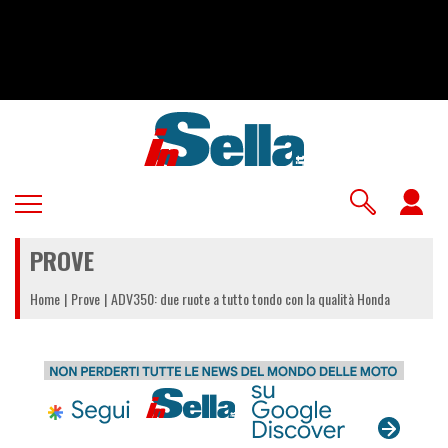
Salta
al
contenuto
principale
U
a
PROVE
m
Home
Prove
ADV350: due ruote a tutto tondo con la qualità Honda