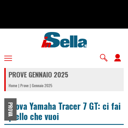
Salta
al
contenuto
principale
U
a
PROVE GENNAIO 2025
m
Home
Prove
Gennaio 2025
Prova Yamaha Tracer 7 GT: ci fai
PROVA
quello che vuoi