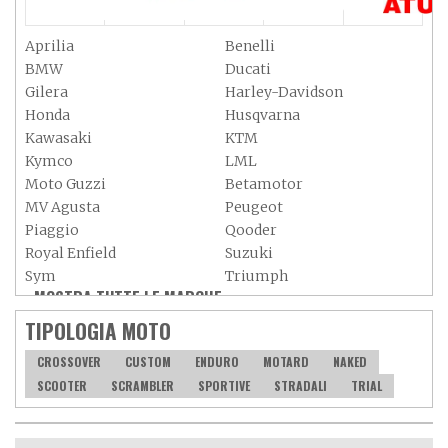
Aprilia
Benelli
BMW
Ducati
Gilera
Harley-Davidson
Honda
Husqvarna
Kawasaki
KTM
Kymco
LML
Moto Guzzi
Betamotor
MV Agusta
Peugeot
Piaggio
Qooder
Royal Enfield
Suzuki
Sym
Triumph
MOSTRA TUTTE LE MARCHE »
Vespa
Yamaha
Adiva
Adly
TIPOLOGIA MOTO
Aeon
Aspes
CROSSOVER
CUSTOM
ENDURO
MOTARD
NAKED
Axy
Baotian
SCOOTER
SCRAMBLER
SPORTIVE
STRADALI
TRIAL