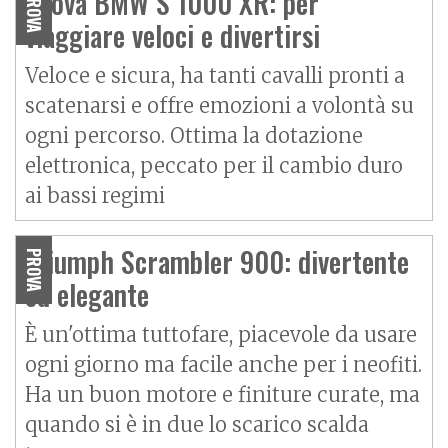
Prova BMW S 1000 XR: per
PROVA
viaggiare veloci e divertirsi
Veloce e sicura, ha tanti cavalli pronti a
scatenarsi e offre emozioni a volontà su
ogni percorso. Ottima la dotazione
elettronica, peccato per il cambio duro
ai bassi regimi
Triumph Scrambler 900: divertente
PROVA
ed elegante
È un'ottima tuttofare, piacevole da usare
ogni giorno ma facile anche per i neofiti.
Ha un buon motore e finiture curate, ma
quando si è in due lo scarico scalda