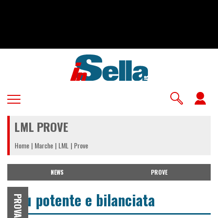
Salta
al
contenuto
principale
U
a
LML PROVE
m
Home
Marche
LML
Prove
NEWS
PROVE
Più potente e bilanciata
PROVA