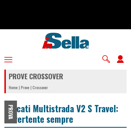
Salta
al
contenuto
principale
U
a
PROVE CROSSOVER
m
Home
Prove
Crossover
Ducati Multistrada V2 S Travel:
PROVA
divertente sempre