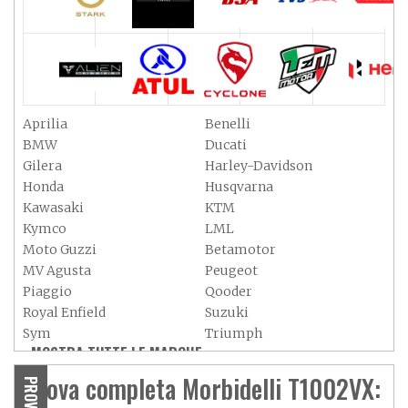
Aprilia
Benelli
BMW
Ducati
Gilera
Harley-Davidson
Honda
Husqvarna
Kawasaki
KTM
Kymco
LML
Moto Guzzi
Betamotor
MV Agusta
Peugeot
Piaggio
Qooder
Royal Enfield
Suzuki
Sym
Triumph
MOSTRA TUTTE LE MARCHE »
Vespa
Yamaha
Adiva
Adly
Prova completa Morbidelli T1002VX:
PROVA
Aeon
Aspes