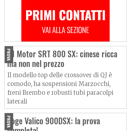
QJ Motor SRT 800 SX: cinese ricca
PROVA
ma non nel prezzo
Il modello top delle crossover di QJ è
comodo, ha sospensioni Marzocchi,
freni Brembo e robusti tubi paracolpi
laterali
Voge Valico 900DSX: la prova
PROVA
completa!