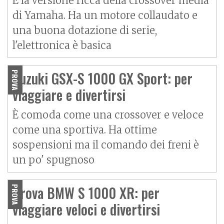
È la versione ricca della crossover media
di Yamaha. Ha un motore collaudato e
una buona dotazione di serie,
l'elettronica è basica
Suzuki GSX-S 1000 GX Sport: per
PROVA
viaggiare e divertirsi
È comoda come una crossover e veloce
come una sportiva. Ha ottime
sospensioni ma il comando dei freni è
un po' spugnoso
Prova BMW S 1000 XR: per
PROVA
viaggiare veloci e divertirsi