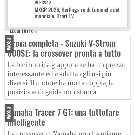
OFF-ROAD
MXGP 2026, Herlings re di Lommel e del
mondiale. Orari TV
LEGGI TUTTO »
Prova completa - Suzuki V-Strom
PROVA
800SE: la crossover pronta a tutto
La bicilindrica giapponese ha un prezzo
interessante ed è adatta agli usi più
diversi. Il motore ha molta coppia, la
posizione di guida non stanca
Yamaha Tracer 7 GT: una tuttofare
PROVA
intelligente
La crossover di Yamaha non ha misure