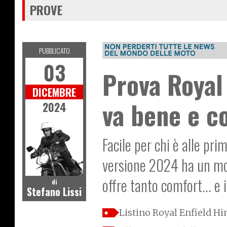
PROVE
PUBBLICATO
03
Prova Royal
DICEMBRE
va bene e c
2024
Facile per chi è alle pr
versione 2024 ha un moto
offre tanto comfort... e
di
Stefano Lissi
Listino Royal Enfield H