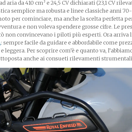
3
ad aria da 410 cm
e 24,5 CV dichiarati (23,1 CV rilevat
istica semplice ma robusta e linee classiche anni 70-
oto per cominciare, ma anche la scelta perfetta pe
vventura e non voleva spendere grosse cifre. Le pre
rò non convincevano i piloti più esperti. Ora arriva 
n
: sempre facile da guidare e abbordabile come pre
 e leggera. Per scoprire com’è e quanto va, l’abbiam
ottoposta anche ai consueti rilevamenti strumentali