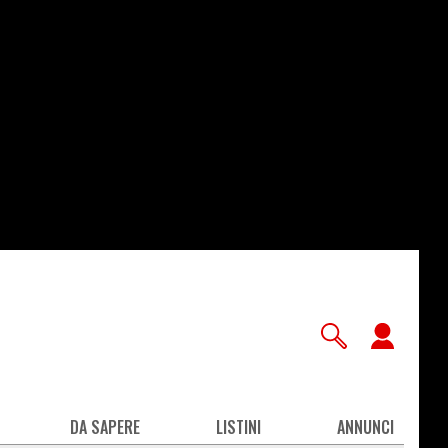
User
accou
men
DA SAPERE
LISTINI
ANNUNCI