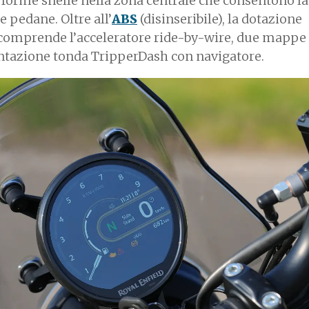
e forme snelle nella zona centrale che consentono l
le pedane. Oltre all’
ABS
(disinseribile), la dotazione
 comprende l’acceleratore ride-by-wire, due mapp
ntazione tonda TripperDash con navigatore.