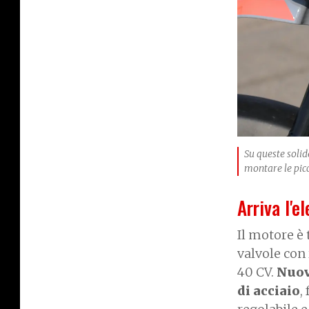
Su queste solid
montare le picc
Arriva l'e
Il motore è
valvole con
40 CV.
Nuova
di acciaio
,