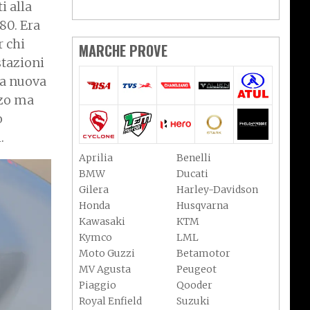
i alla
80. Era
r chi
MARCHE PROVE
stazioni
la nuova
zzo ma
o
.
Aprilia
Benelli
BMW
Ducati
Gilera
Harley-Davidson
Honda
Husqvarna
Kawasaki
KTM
Kymco
LML
Moto Guzzi
Betamotor
MV Agusta
Peugeot
Piaggio
Qooder
Royal Enfield
Suzuki