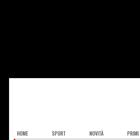
Salta
al
contenuto
principale
Main
HOME
SPORT
NOVITÀ
PRIMI
navigation