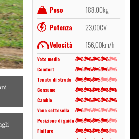
Peso
188,00
kg
Potenza
23,00
CV
Velocità
156,00
km/h
Voto medio
Comfort
Tenuta di strada
oni
Consumo
Cambio
Vano sottosella
Posizione di guida
agli
Finiture