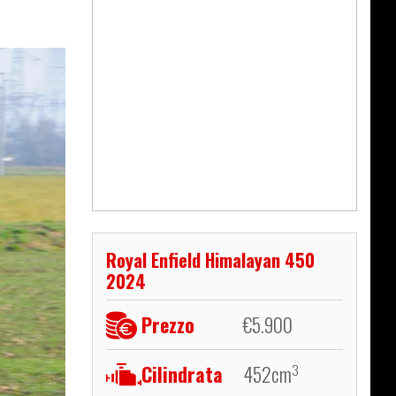
Royal Enfield Himalayan 450
2024
Prezzo
€
5.900
Cilindrata
452
cm
3