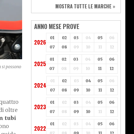
Sym
Triumph
MOSTRA TUTTE LE MARCHE »
Vespa
Yamaha
Adiva
Adly
Aeon
Aspes
ANNO MESE PROVE
Axy
Baotian
01
02
03
04
05
06
2026
07
08
09
10
11
12
01
02
03
04
05
06
2025
a si possono
07
08
09
10
11
12
01
02
03
04
05
06
2024
07
08
09
10
11
12
quattro
01
02
03
04
05
06
2023
i oltre
07
08
09
10
11
12
n tubi
01
02
03
04
05
06
mono
2022
07
08
09
10
11
12