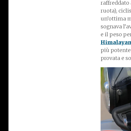
raffreddato 
ruota), cicl
un’ottima m
sognava l’a
e il peso pe
Himalaya
più potente
provata e s
I
m
a
g
e