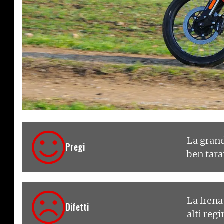
€ 5.900
La grand
Pregi
ben tara
La frena
Difetti
alti reg