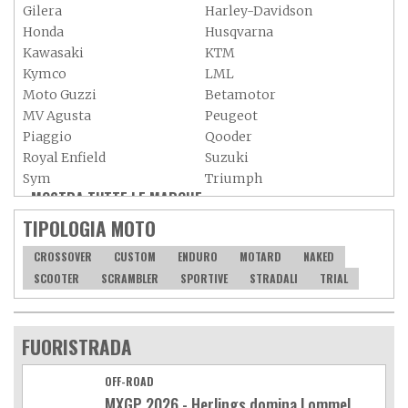
Gilera
Harley-Davidson
Honda
Husqvarna
Kawasaki
KTM
Kymco
LML
Moto Guzzi
Betamotor
MV Agusta
Peugeot
Piaggio
Qooder
Royal Enfield
Suzuki
Sym
Triumph
MOSTRA TUTTE LE MARCHE »
Vespa
Yamaha
Adiva
Adly
TIPOLOGIA MOTO
Aeon
Aspes
CROSSOVER
CUSTOM
ENDURO
MOTARD
NAKED
Axy
Baotian
SCOOTER
SCRAMBLER
SPORTIVE
STRADALI
TRIAL
FUORISTRADA
OFF-ROAD
MXGP 2026 - Herlings domina Lommel,