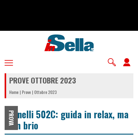
Salta
al
contenuto
principale
U
a
PROVE OTTOBRE 2023
m
Home
Prove
Ottobre 2023
Benelli 502C: guida in relax, ma
PROVA
con brio