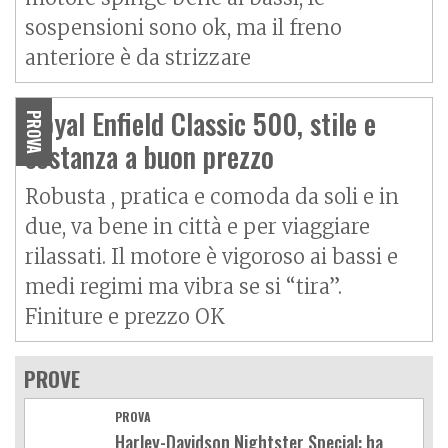
sospensioni sono ok, ma il freno
anteriore è da strizzare
Royal Enfield Classic 500, stile e
PROVA
sostanza a buon prezzo
Robusta , pratica e comoda da soli e in
due, va bene in città e per viaggiare
rilassati. Il motore è vigoroso ai bassi e
medi regimi ma vibra se si “tira”.
Finiture e prezzo OK
PROVE
PROVA
Harley-Davidson Nightster Special: ha