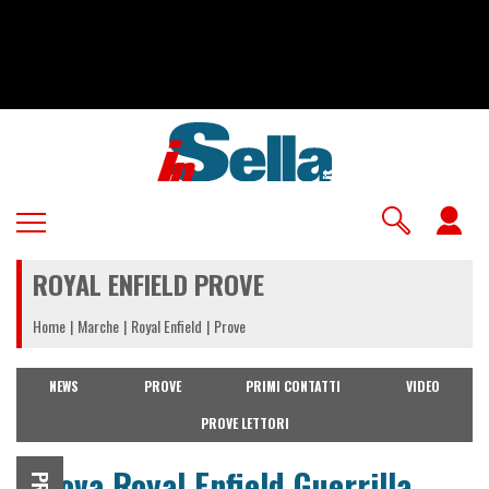
Salta
al
contenuto
principale
U
a
ROYAL ENFIELD PROVE
m
Home
Marche
Royal Enfield
Prove
NEWS
PROVE
PRIMI CONTATTI
VIDEO
PROVE LETTORI
Prova Royal Enfield Guerrilla