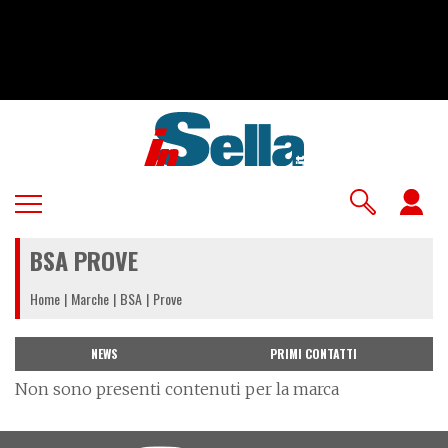
Salta
al
contenuto
principale
U
a
BSA PROVE
m
Home
Marche
BSA
Prove
NEWS
PRIMI CONTATTI
Non sono presenti contenuti per la marca