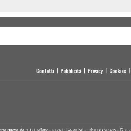
Contatti
Pubblicità
Privacy
Cookies
orta Nuova 3/A 20121, Milano - P.IVA 13114990156 - Tel: 02.63.67.54.55 - © 2026 - 