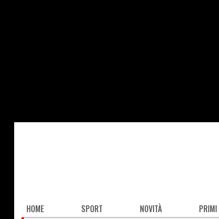
Salta
al
contenuto
principale
Main
HOME
SPORT
NOVITÀ
PRIMI
navigation