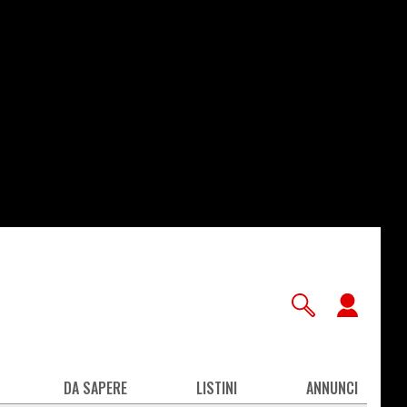
User
accou
men
DA SAPERE
LISTINI
ANNUNCI