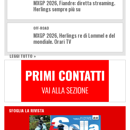
MXGP 2026, Fiandre: diretta streaming.
Herlings sempre più su
OFF-ROAD
MXGP 2026, Herlings re di Lommel e del
mondiale. Orari TV
LEGGI TUTTO »
IN EDICOLA
SFOGLIA LA RIVISTA