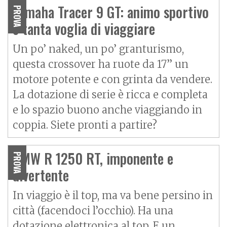
Yamaha Tracer 9 GT: animo sportivo
PROVA
e tanta voglia di viaggiare
Un po’ naked, un po’ granturismo,
questa crossover ha ruote da 17” un
motore potente e con grinta da vendere.
La dotazione di serie è ricca e completa
e lo spazio buono anche viaggiando in
coppia. Siete pronti a partire?
BMW R 1250 RT, imponente e
PROVA
divertente
In viaggio è il top, ma va bene persino in
città (facendoci l’occhio). Ha una
dotazione elettronica al top. E un