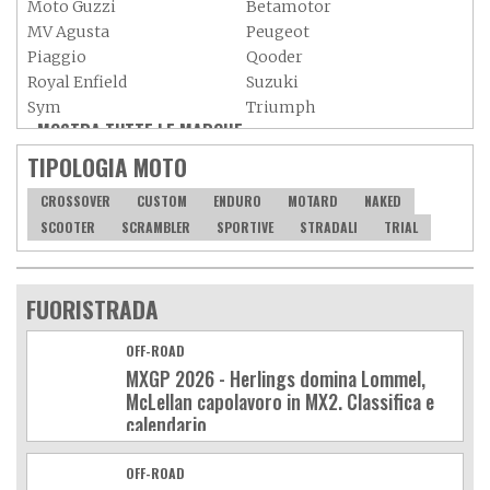
Moto Guzzi
Betamotor
MV Agusta
Peugeot
Piaggio
Qooder
Royal Enfield
Suzuki
Sym
Triumph
MOSTRA TUTTE LE MARCHE »
Vespa
Yamaha
Adiva
Adly
TIPOLOGIA MOTO
Aeon
Aspes
CROSSOVER
CUSTOM
ENDURO
MOTARD
NAKED
Axy
Baotian
SCOOTER
SCRAMBLER
SPORTIVE
STRADALI
TRIAL
FUORISTRADA
OFF-ROAD
MXGP 2026 - Herlings domina Lommel,
McLellan capolavoro in MX2. Classifica e
calendario
OFF-ROAD