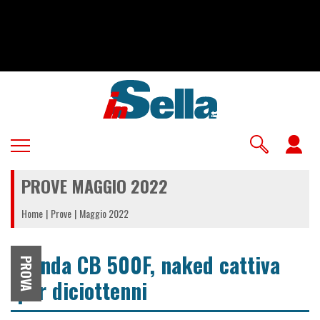
Salta
al
contenuto
principale
U
a
PROVE MAGGIO 2022
m
Home
Prove
Maggio 2022
Honda CB 500F, naked cattiva
PROVA
per diciottenni