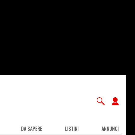
User
accou
men
DA SAPERE
LISTINI
ANNUNCI