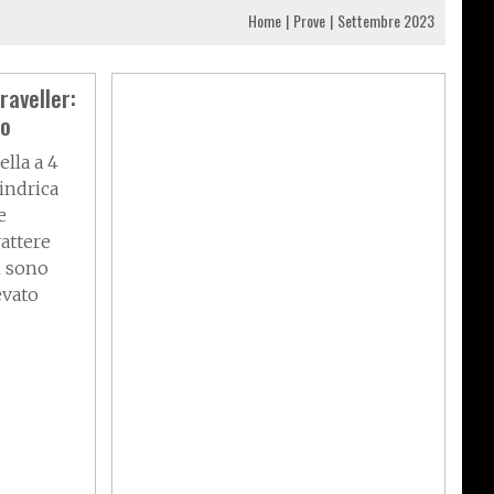
Home
Prove
Settembre 2023
raveller:
mo
lla a 4
lindrica
e
rattere
i sono
evato