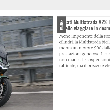
Ducati Multistrada V2S T
PROVA
è bello viaggiare in des
Meno imponente della sore
cilindri, la Multistrada bici
monta un motore 900 dall
prestazioni generose. Il ca
non manca, le sospension
raffinate, ma il prezzo è el