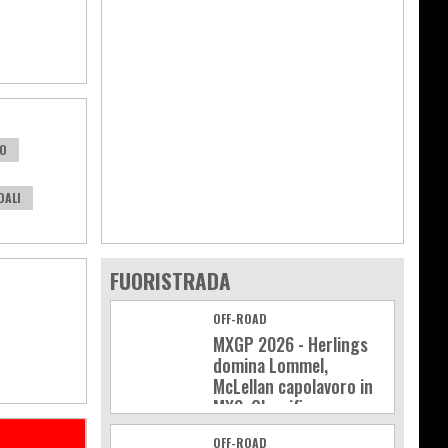
O
DALI
FUORISTRADA
OFF-ROAD
MXGP 2026 - Herlings
domina Lommel,
McLellan capolavoro in
MX2. Classifica e
calendario
OFF-ROAD