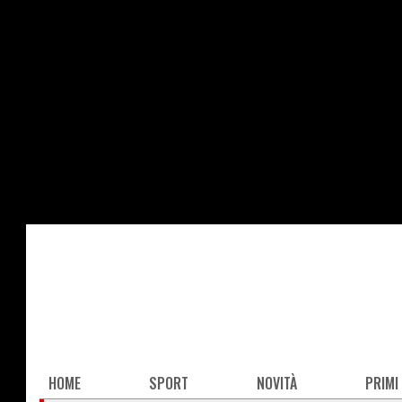
Salta
al
contenuto
principale
Main
HOME
SPORT
NOVITÀ
PRIMI
navigation