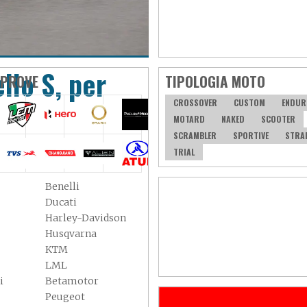
llo S, per
 PROVE
TIPOLOGIA MOTO
CROSSOVER
CUSTOM
ENDUR
MOTARD
NAKED
SCOOTER
SCRAMBLER
SPORTIVE
STRA
TRIAL
Benelli
Ducati
Harley-Davidson
Husqvarna
KTM
LML
i
Betamotor
Peugeot