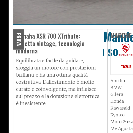
Moto Guzzi V100 Mande
MARCHE
Yamaha XSR 700 XTribute:
PROVA
aspetto vintage, tecnologia
viaggiare ma non solo
moderna
Equilibrata e facile da guidare,
sfoggia un motore con prestazioni
brillanti e ha una ottima qualità
Aprilia
costruttiva. L'allestimento è molto
BMW
curato e coinvolgente, ma influisce
Gilera
sul prezzo e la dotazione elettornica
Honda
è inesistente
Kawasaki
Kymco
Moto Guzz
MV Agusta