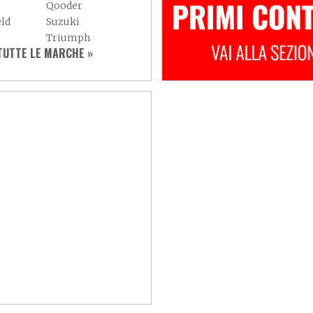
Qooder
eld
Suzuki
Triumph
UTTE LE MARCHE »
Yamaha
Adly
Aspes
Baotian