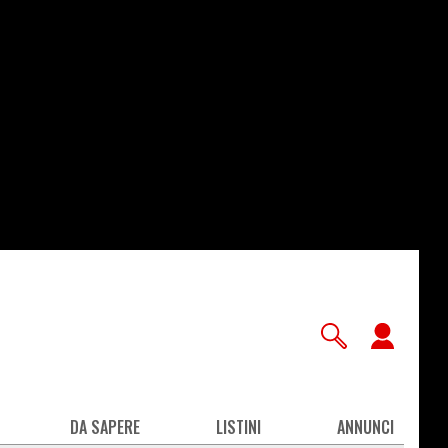
User
accou
men
DA SAPERE
LISTINI
ANNUNCI