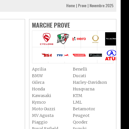
Home
Prove
Novembre 2025
MARCHE PROVE
Aprilia
Benelli
BMW
Ducati
Gilera
Harley-Davidson
Honda
Husqvarna
Kawasaki
KTM
Kymco
LML
Moto Guzzi
Betamotor
MV Agusta
Peugeot
Piaggio
Qooder
Royal Enfield
Suzuki