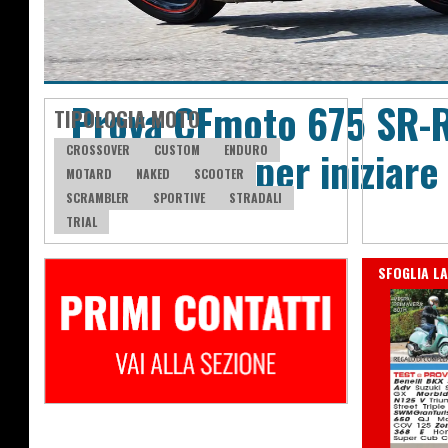
Prova CFmoto 675 SR-R,
TIPOLOGIA MOTO
CROSSOVER
tre cilindri per iniziare
CUSTOM
ENDURO
MOTARD
NAKED
SCOOTER
SCRAMBLER
SPORTIVE
STRADALI
TRIAL
IN EDICOLA
SFOGLIA LA