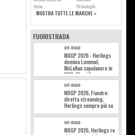
Sym
Triumph
MOSTRA TUTTE LE MARCHE »
Vespa
Yamaha
Adiva
Adly
Aeon
Aspes
FUORISTRADA
Axy
Baotian
OFF-ROAD
MXGP 2026 - Herlings
domina Lommel,
McLellan capolavoro in
MX2. Classifica e
calendario
OFF-ROAD
MXGP 2026, Fiandre:
diretta streaming.
Herlings sempre più su
OFF-ROAD
MXGP 2026, Herlings re