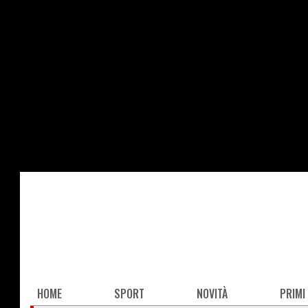
Salta
al
contenuto
principale
Main
HOME
SPORT
NOVITÀ
PRIMI
navigation