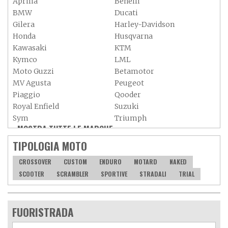
Aprilia
Benelli
BMW
Ducati
Gilera
Harley-Davidson
Honda
Husqvarna
Kawasaki
KTM
Kymco
LML
Moto Guzzi
Betamotor
MV Agusta
Peugeot
Piaggio
Qooder
Royal Enfield
Suzuki
Sym
Triumph
MOSTRA TUTTE LE MARCHE »
Vespa
Yamaha
Adiva
Adly
TIPOLOGIA MOTO
Aeon
Aspes
CROSSOVER
CUSTOM
ENDURO
MOTARD
NAKED
Axy
Baotian
SCOOTER
SCRAMBLER
SPORTIVE
STRADALI
TRIAL
FUORISTRADA