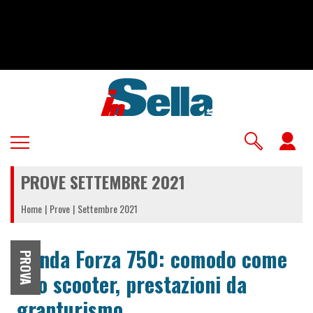
Salta
al
contenuto
principale
U
a
PROVE SETTEMBRE 2021
m
Home
Prove
Settembre 2021
Honda Forza 750: comodo come
PROVA
uno scooter, prestazioni da
granturismo