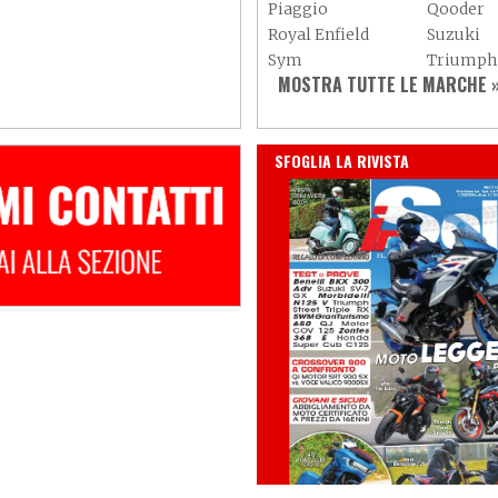
Piaggio
Qooder
Royal Enfield
Suzuki
Sym
Triumph
MOSTRA TUTTE LE MARCHE 
Vespa
Yamaha
Adiva
Adly
Aeon
Aspes
IN EDICOLA
SFOGLIA LA RIVISTA
Axy
Baotian