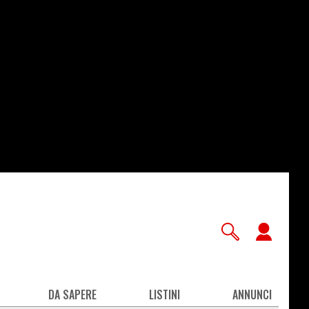
User
accou
men
DA SAPERE
LISTINI
ANNUNCI