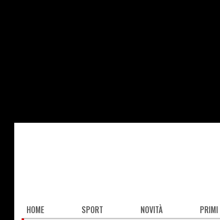
Salta
al
contenuto
principale
Main
HOME
SPORT
NOVITÀ
PRIMI
navigation