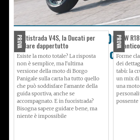
Kawasaki Ninja 1000 SX
Multistrada V4S, la Ducati per
BMW R18 F
PROVA
PROVA
andare dappertutto
all'antico
quando serve, docile
Esiste la moto totale? La risposta
Forme cla
all'occorrenza
non è semplice, ma l'ultima
dei dettag
versione della moto di Borgo
tabù: la c
Panigale sulla carta ha tutto quello
un mix di
che può soddisfare l'amante della
una moto 
guida sportiva, anche se
personali
accompagnato. E in fuoristrada?
possente 
Bisogna sapere guidare bene, ma
niente è impossibile