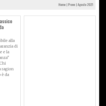
Home
Prove
Agosto 2021
lassico
da
ile alla
garanzia di
 e la
tanza"
 Chi
a ragion
o è da