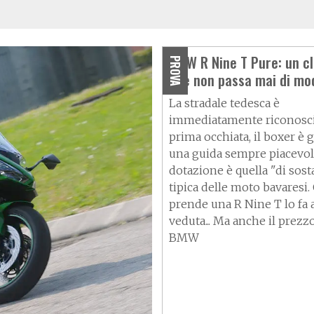
BMW R Nine T Pure: un c
PROVA
che non passa mai di mo
La stradale tedesca è
immediatamente riconoscib
prima occhiata, il boxer è 
una guida sempre piacevole
dotazione è quella "di sos
tipica delle moto bavaresi.
prende una R Nine T lo fa 
veduta... Ma anche il prezz
BMW