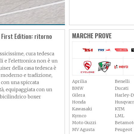
: cattiva
MARCHE PROVE
irst Edition: ritorno
ssicissime, cura tedesca
li e l'elettronica non è un
ruiser della casa tedesca è
 moderno e tradizione,
Aprilia
Benelli
con una spiccata
BMW
Ducati
tà, equipaggiata con un
Gilera
Harley-D
bicilindrico boxer
Honda
Husqvar
Kawasaki
KTM
Kymco
LML
Moto Guzzi
Betamot
MV Agusta
Peugeot