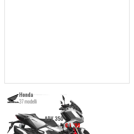
Honda
37 modelli
ADV 350
a partire da
€ 7.190