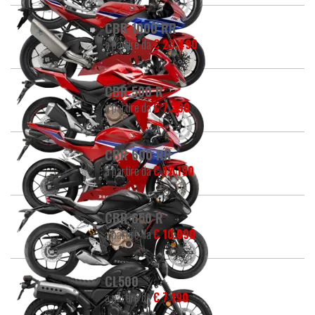
CBR 1000 RR
a partire da
€ 23.490
CBR 500 R
a partire da
€ 7.390
CBR 600 RR
a partire da
€ 12.190
CBR 650 R
a partire da
€ 10.090
CL500
a partire da
€ 7.190