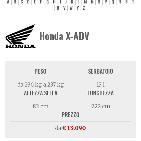
A
B
C
D
E
F
G
H
I
J
K
L
M
N
O
P
Q
R
S
T
U
V
W
Y
Z
Honda X-ADV
PESO
SERBATOIO
da 236 kg a 237 kg
13 l
ALTEZZA SELLA
LUNGHEZZA
82 cm
222 cm
PREZZO
da
€ 13.090