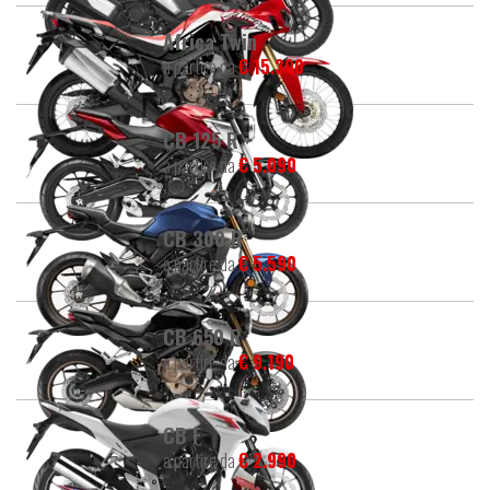
Africa Twin
a partire da
€ 15.390
CB 125 R
a partire da
€ 5.090
CB 300 R
a partire da
€ 5.590
CB 650 R
a partire da
€ 9.190
CB F
a partire da
€ 2.990