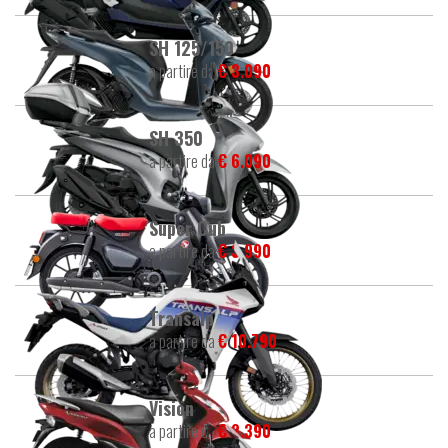
SH 125/150
a partire da
€ 3.090
SH 350
a partire da
€ 6.090
Super Cub
a partire da
€ 3.990
Transalp
a partire da
€ 10.790
Vision
a partire da
€ 2.390