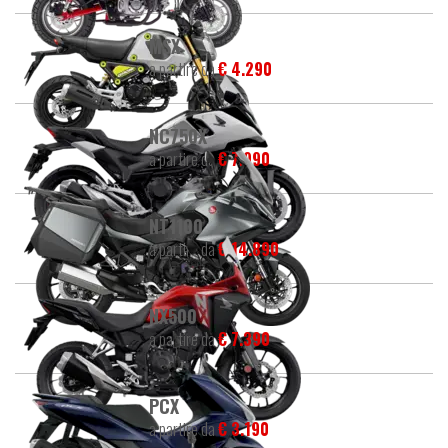
MSX
a partire da
€ 4.290
NC750X
a partire da
€ 7.990
NT1100
a partire da
€ 14.890
NX500
a partire da
€ 7.390
PCX
a partire da
€ 3.190