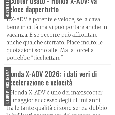
Scooter usato - Honda X-ADV: va
MOTO USATE
veloce dappertutto
L’X-ADV è potente e veloce, se la cava
bene in città ma vi può portare anche in
vacanza. E se occorre può affrontare
anche qualche sterrato. Piace molto: le
quotazioni sono alte. Ma la forcella
potrebbe "ticchettare"
Honda X-ADV 2026: i dati veri di
VIVERE CON LA MOTO
accelerazione e velocità
L'Honda X-ADV è uno dei maxiscooter
di maggior successo degli ultimi anni,
tra le tante qualità ci sono senza dubbio