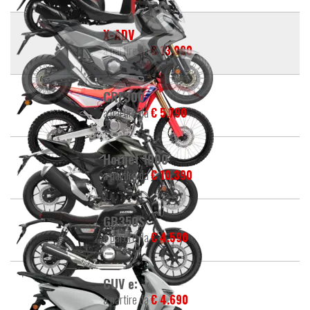
X-ADV
a partire da
€ 13.090
CRF300
a partire da
€ 5.790
Hornet 1000
a partire da
€ 10.390
GB350S
a partire da
€ 4.590
CUV e:
a partire da
€ 4.690