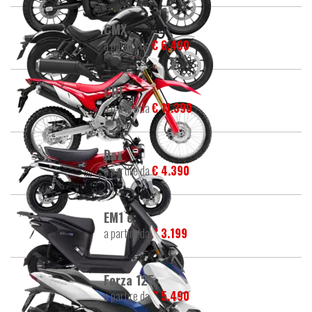
CMX
a partire da
€ 6.490
CRF
a partire da
€ 11.390
Dax
a partire da
€ 4.390
EM1 e:
a partire da
€ 3.199
Forza 125
a partire da
€ 5.490