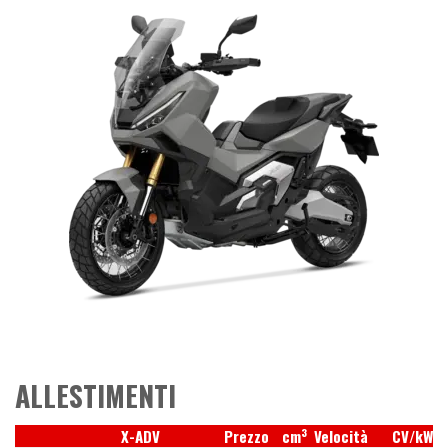
ALLESTIMENTI
3
X-ADV
Prezzo
cm
Velocità
CV/kW