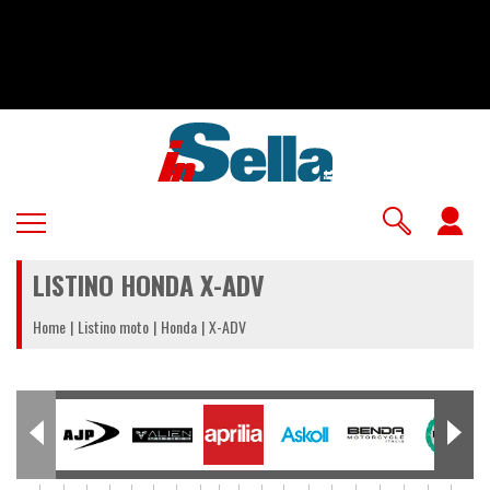
Salta
al
contenuto
principale
U
a
LISTINO HONDA X-ADV
m
Home
Listino moto
Honda
X-ADV