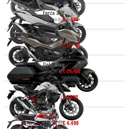
Forza 350
a partire da
€ 6.490
Forza 750
a partire da
€ 12.290
Gold Wing
a partire da
€ 29.790
Hornet
a partire da
€ 6.690
Monkey
a partire da
€ 4.490