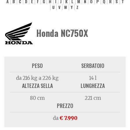
A
B
C
D
E
F
G
H
I
J
K
L
M
N
O
P
Q
R
S
T
U
V
W
Y
Z
Honda NC750X
PESO
SERBATOIO
da 216 kg a 226 kg
14 l
ALTEZZA SELLA
LUNGHEZZA
80 cm
221 cm
PREZZO
da
€ 7.990