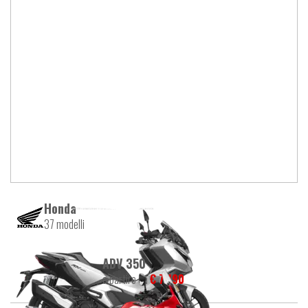
Honda
37 modelli
ADV 350
a partire da
€ 7.190