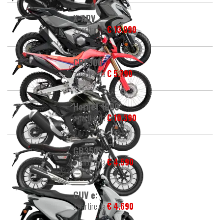
X-ADV
a partire da
€ 13.090
CRF300
a partire da
€ 5.790
Hornet 1000
a partire da
€ 10.390
GB350S
a partire da
€ 4.590
CUV e:
a partire da
€ 4.690