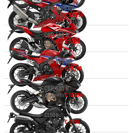
CBR 1000 RR
a partire da
€ 23.490
CBR 500 R
a partire da
€ 7.390
CBR 600 RR
a partire da
€ 12.190
CBR 650 R
a partire da
€ 10.090
CL500
a partire da
€ 7.190