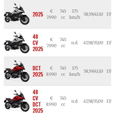
€
745
175
2025
58,59/43,10
17/1
7.990
cc
km/h
48
€
745
CV
n.d.
47,58/35,00
17/1
7.990
cc
2025
DCT
€
745
175
58,59/43,10
17/1
2025
8.990
cc
km/h
48
CV
€
745
n.d.
47,58/35,00
17/1
DCT
8.990
cc
2025