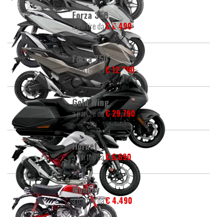
Forza 350
a partire da
€ 6.490
Forza 750
a partire da
€ 12.290
Gold Wing
a partire da
€ 29.790
Hornet
a partire da
€ 6.690
Monkey
a partire da
€ 4.490