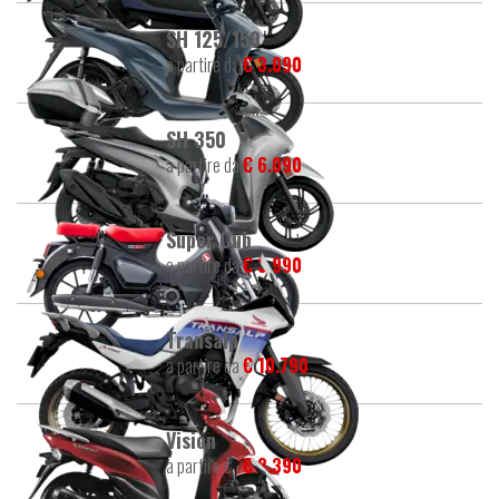
SH 125/150
a partire da
€ 3.090
SH 350
a partire da
€ 6.090
Super Cub
a partire da
€ 3.990
Transalp
a partire da
€ 10.790
Vision
a partire da
€ 2.390