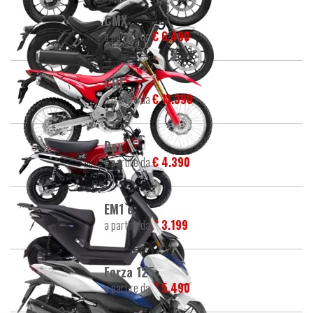
CMX
a partire da
€ 6.490
CRF
a partire da
€ 11.390
Dax
a partire da
€ 4.390
EM1 e:
a partire da
€ 3.199
Forza 125
a partire da
€ 5.490