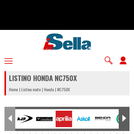
Salta
al
contenuto
principale
U
a
LISTINO HONDA NC750X
m
Home
Listino moto
Honda
NC750X