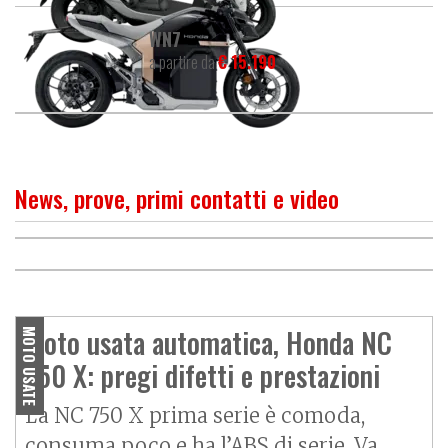
WN7
a partire da
€ 15.190
News, prove, primi contatti e video
PROVA
Honda NC 750 X, facile in
O
P
R
I
M
O
C
O
N
T
A
T
T
Honda NC750X 2025, adesso
città, comoda sempre
ha freni "da grande"
Moto usata automatica, Honda NC
MOTO USATE
750 X: pregi difetti e prestazioni
La NC 750 X prima serie è comoda,
consuma poco e ha l’ABS di serie. Va