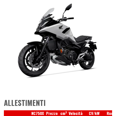
ALLESTIMENTI
3
NC750X
Prezzo
cm
Velocità
CV/kW
Ruot