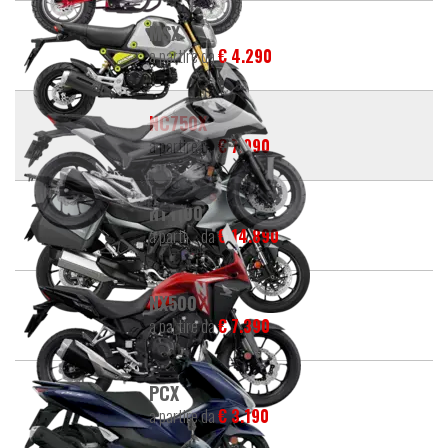
MSX
a partire da
€ 4.290
NC750X
a partire da
€ 7.990
NT1100
a partire da
€ 14.890
NX500
a partire da
€ 7.390
PCX
a partire da
€ 3.190