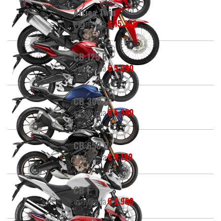
Africa Twin
a partire da
€ 15.390
CB 125 R
a partire da
€ 5.090
CB 300 R
a partire da
€ 5.590
CB 650 R
a partire da
€ 9.190
CB F
a partire da
€ 2.990