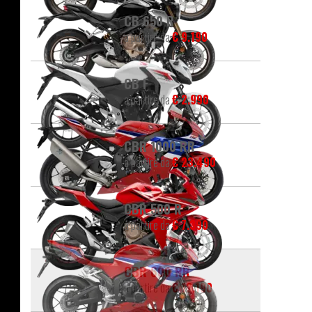
CB 650 R
a partire da
€ 9.190
CB F
a partire da
€ 2.990
CBR 1000 RR
a partire da
€ 23.490
CBR 500 R
a partire da
€ 7.390
CBR 600 RR
a partire da
€ 12.190