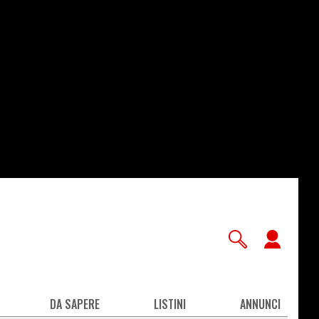
User
accou
men
DA SAPERE
LISTINI
ANNUNCI