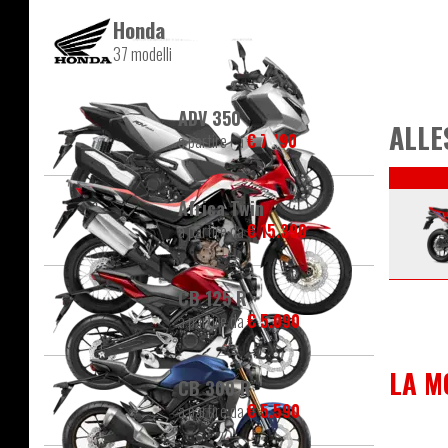
Honda
37 modelli
ADV 350
ALLE
a partire da
€ 7.190
Africa Twin
a partire da
€ 15.390
CB 125 R
a partire da
€ 5.090
LA M
CB 300 R
a partire da
€ 5.590