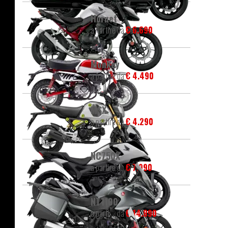
Hornet
a partire da
€ 6.690
Monkey
a partire da
€ 4.490
MSX
a partire da
€ 4.290
NC750X
a partire da
€ 7.990
NT1100
a partire da
€ 14.890