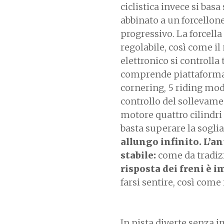
ciclistica invece si bas
abbinato a un forcellon
progressivo. La forcell
regolabile, così come 
elettronico si controlla
comprende piattaforma i
cornering, 5 riding mod
controllo del sollevamen
motore quattro cilindri
basta superare la sogli
allungo infinito. L’a
stabile:
come da tradizi
risposta dei freni è 
farsi sentire, così come 
In pista diverte senza i