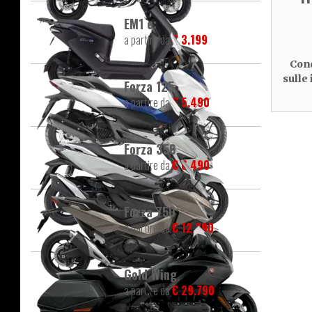
EM1 e:
a partire da
€ 3.199
Cond
sulle
Forza 125
a partire da
€ 5.490
Forza 350
a partire da
€ 6.490
Forza 750
a partire da
€ 12.290
Gold Wing
a partire da
€ 29.790