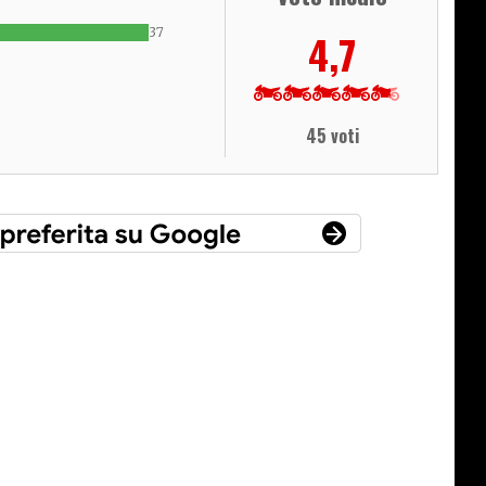
37
4,7
45 voti