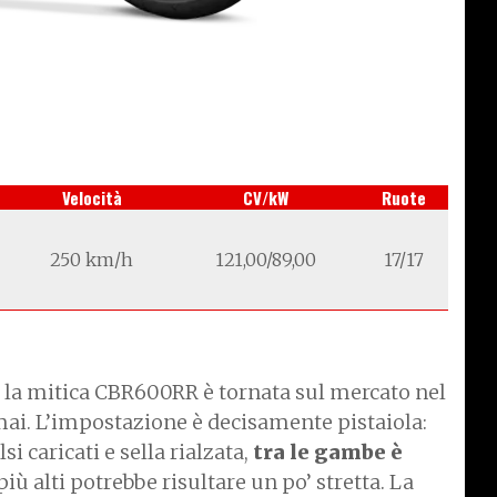
Velocità
CV/kW
Ruote
250 km/h
121,00/89,00
17/17
 la mitica CBR600RR è tornata sul mercato nel
ai. L’impostazione è decisamente pistaiola:
i caricati e sella rialzata,
tra le gambe è
più alti potrebbe risultare un po’ stretta. La