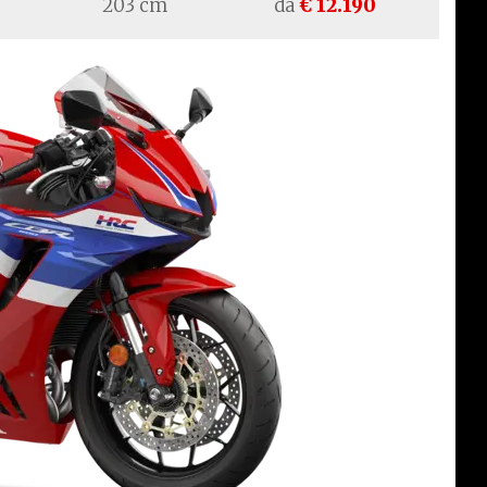
203 cm
da
€ 12.190