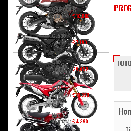
PREG
CBR 650 R
a partire da
€ 10.090
CL500
a partire da
€ 7.190
FOTO
CMX
a partire da
€ 6.490
CRF
a partire da
€ 11.390
Hon
Dax
a partire da
€ 4.390
T