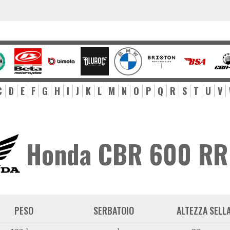
C
D
E
F
G
H
I
J
K
L
M
N
O
P
Q
R
S
T
U
V
Honda CBR 600 RR
PESO
SERBATOIO
ALTEZZA SELL