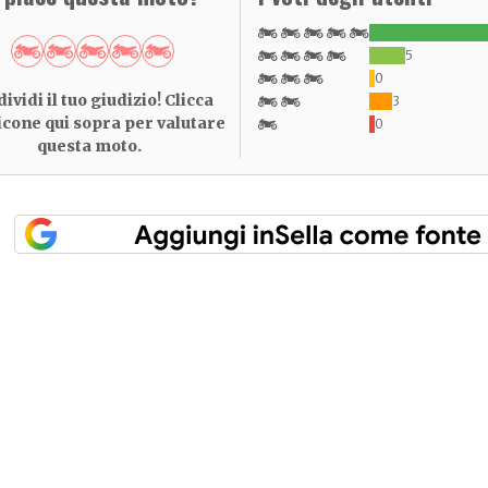
5
0
ividi il tuo giudizio! Clicca
3
 icone qui sopra per valutare
0
questa moto.