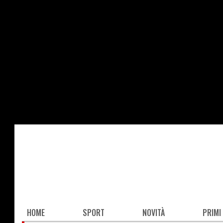
Salta
al
contenuto
principale
Main
HOME
SPORT
NOVITÀ
PRIMI
navigation