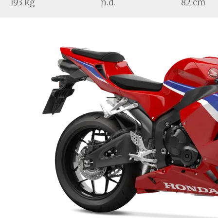
193 kg
n.d.
82 cm