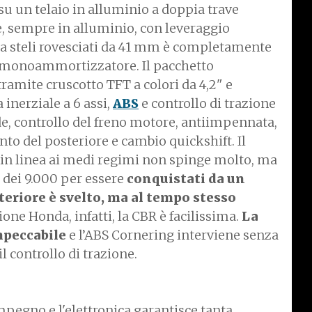
a su un telaio in alluminio a doppia trave
e, sempre in alluminio, con leveraggio
a a steli rovesciati da 41 mm è completamente
il monoammortizzatore. Il pacchetto
 tramite cruscotto TFT a colori da 4,2" e
nerziale a 6 assi,
ABS
e controllo di trazione
e, controllo del freno motore, antiimpennata,
to del posteriore e cambio quickshift. Il
 in linea ai medi regimi non spinge molto, ma
a dei 9.000 per essere
conquistati da un
nteriore è svelto, ma al tempo stesso
one Honda, infatti, la CBR è facilissima.
La
impeccabile
e l’ABS Cornering interviene senza
il controllo di trazione.
mpegno e l'elettronica garantisce tanta