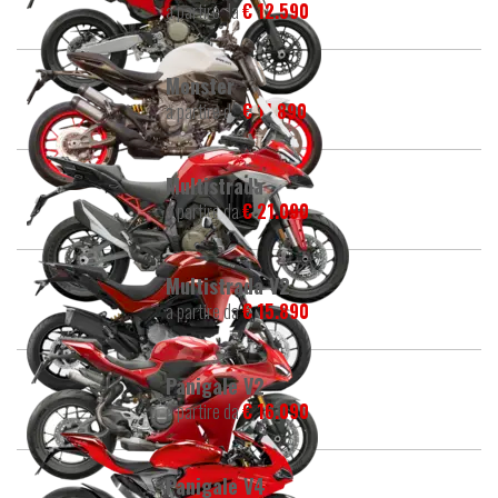
a partire da
€ 12.590
Monster
a partire da
€ 11.890
Multistrada
a partire da
€ 21.090
Multistrada V2
a partire da
€ 15.890
Panigale V2
a partire da
€ 16.090
Panigale V4