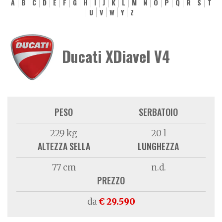
A
B
C
D
E
F
G
H
I
J
K
L
M
N
O
P
Q
R
S
T
U
V
W
Y
Z
Ducati XDiavel V4
PESO
SERBATOIO
229 kg
20 l
ALTEZZA SELLA
LUNGHEZZA
77 cm
n.d.
PREZZO
da
€ 29.590