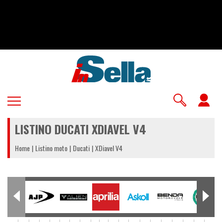
Salta
al
contenuto
principale
U
a
LISTINO DUCATI XDIAVEL V4
m
Home
Listino moto
Ducati
XDiavel V4