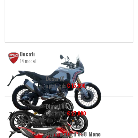
Ducati
14 modelli
DesertX
a partire da
€ 15.990
Diavel V4
a partire da
€ 27.890
Hypermotard 698 Mono