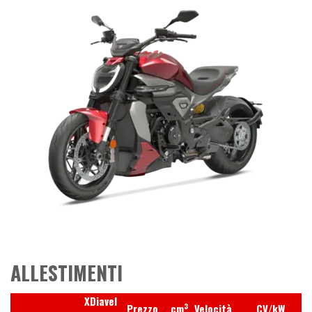
ALLESTIMENTI
XDiavel
3
Prezzo
cm
Velocità
CV/kW