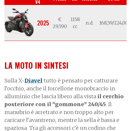
V4
€
1158
2025
n.d.
168,59/124,00
29.590
cc
LA MOTO IN SINTESI
Sulla X-
Diavel
tutto è pensato per catturare
l’occhio, anche il forcellone monobraccio in
alluminio che lascia libero alla vista
il cerchio
posteriore con il “gommone” 240/45
. Il
manubrio è arretrato e non troppo alto per
caricare l’avantreno, mentre la sella è bassa e
spaziosa. Tra gli accessori c’è un codino che