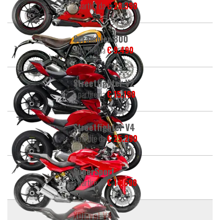
a partire da
€ 28.390
Scrambler 800
a partire da
€ 9.490
Streetfighter V2
a partire da
€ 15.190
Streetfighter V4
a partire da
€ 25.290
SuperSport
a partire da
€ 14.690
XDiavel V4