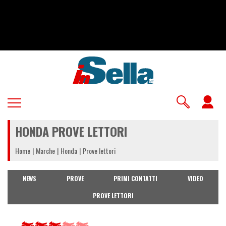
Salta
al
contenuto
principale
U
a
HONDA PROVE LETTORI
m
Home
Marche
Honda
Prove lettori
NEWS
PROVE
PRIMI CONTATTI
VIDEO
PROVE LETTORI