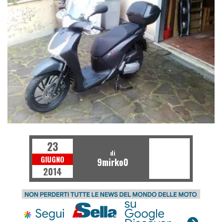
23
di
GIUGNO
9mirko0
2014