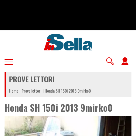
Salta
al
contenuto
principale
U
a
PROVE LETTORI
m
Home
Prove lettori
Honda SH 150i 2013 9mirko0
Honda SH 150i 2013 9mirko0