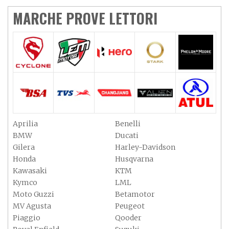
MARCHE PROVE LETTORI
Aprilia
Benelli
BMW
Ducati
Gilera
Harley-Davidson
Honda
Husqvarna
Kawasaki
KTM
Kymco
LML
Moto Guzzi
Betamotor
MV Agusta
Peugeot
Piaggio
Qooder