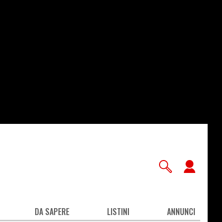
User
accou
men
DA SAPERE
LISTINI
ANNUNCI