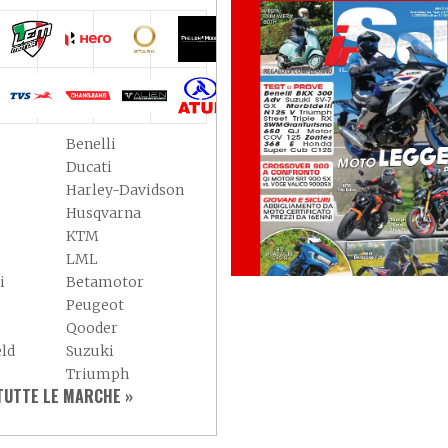
Benelli
Ducati
Harley-Davidson
Husqvarna
KTM
LML
i
Betamotor
Peugeot
Qooder
eld
Suzuki
Triumph
UTTE LE MARCHE »
Yamaha
Adly
Aspes