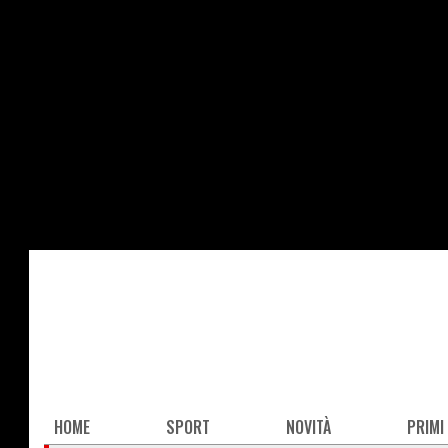
Salta
al
contenuto
principale
Main
HOME
SPORT
NOVITÀ
PRIMI
navigation