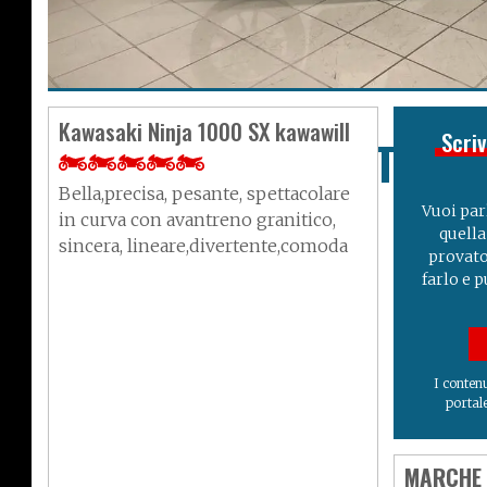
Kawasaki Ninja 1000 SX kawawill
Scriv
Sym Symphony ST 200
Bella,precisa, pesante, spettacolare
Vuoi par
in curva con avantreno granitico,
quella
sincera, lineare,divertente,comoda
provato
farlo e p
I contenu
portal
MARCHE 