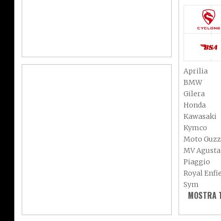
Aprilia
BMW
Gilera
Honda
Kawasaki
Kymco
Moto Guzz
MV Agusta
Piaggio
Royal Enfi
Sym
MOSTRA T
Vespa
Adiva
Aeon