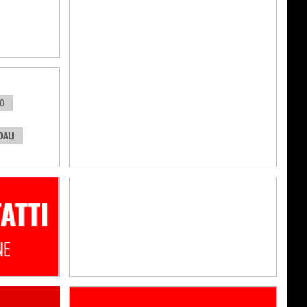
O
DALI