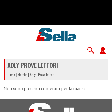
Salta
al
contenuto
principale
U
a
ADLY PROVE LETTORI
m
Home
Marche
Adly
Prove lettori
Non sono presenti contenuti per la marca