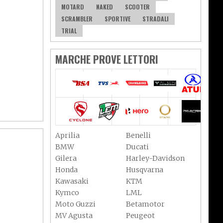
MOTARD
NAKED
SCOOTER
SCRAMBLER
SPORTIVE
STRADALI
TRIAL
MARCHE PROVE LETTORI
Aprilia
Benelli
BMW
Ducati
Gilera
Harley-Davidson
Honda
Husqvarna
Kawasaki
KTM
Kymco
LML
Moto Guzzi
Betamotor
MV Agusta
Peugeot