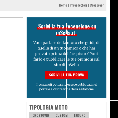
Home
Prove lettori
Crossover
Scrivi la tua recensione su
inSella.it
Vuoi parlare della moto che guidi, di
quella di un tuo amico o che hai
provato prima dell'acquisto ? Puoi
farlo e pubblicare le tue opinioni sul
sito di inSella
SCRIVI LA TUA PROVA
I contenuti potranno essere pubblicati nel
portale a discrezione della redazione
TIPOLOGIA MOTO
CROSSOVER
CUSTOM
ENDURO