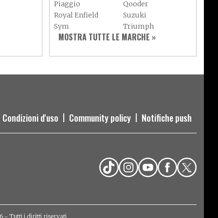
Piaggio
Qooder
Royal Enfield
Suzuki
Sym
Triumph
MOSTRA TUTTE LE MARCHE »
Vespa
Yamaha
Adiva
Adly
Aeon
Aspes
Axy
Baotian
Condizioni d'uso
Community policy
Notifiche push
Tutti i diritti riservati