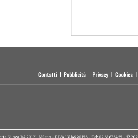
Contatti
Pubblicità
Privacy
Cookies
orta Nuova 3/A 20121, Milano - P.IVA 13114990156 - Tel: 02.63.67.54.55 - © 2026 - 