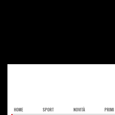
Salta
al
contenuto
principale
Main
HOME
SPORT
NOVITÀ
PRIMI
navigation