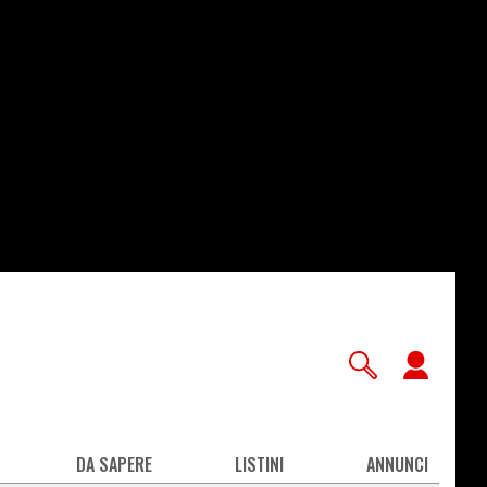
User
accou
men
DA SAPERE
LISTINI
ANNUNCI