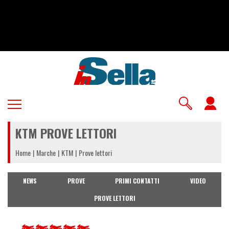
Salta
al
contenuto
principale
U
a
KTM PROVE LETTORI
m
Home
Marche
KTM
Prove lettori
NEWS
PROVE
PRIMI CONTATTI
VIDEO
PROVE LETTORI