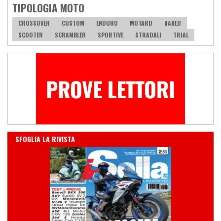
TIPOLOGIA MOTO
CROSSOVER
CUSTOM
ENDURO
MOTARD
NAKED
SCOOTER
SCRAMBLER
SPORTIVE
STRADALI
TRIAL
IN EDICOLA
SFOGLIA LA RIVISTA