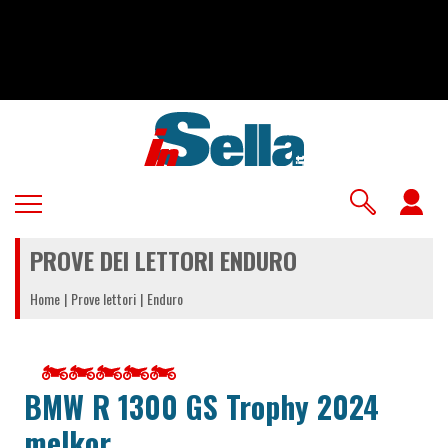
Salta
al
contenuto
principale
U
a
PROVE DEI LETTORI ENDURO
m
Home
Prove lettori
Enduro
BMW R 1300 GS Trophy 2024
melkor