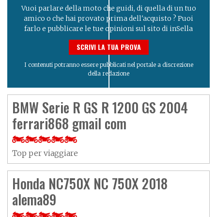
Vuoi parlare della moto che guidi, di quella di un tuo
amico o che hai provato prima dell'acquisto ? Puoi
farlo e pubblicare le tue opinioni sul sito di inSella
SCRIVI LA TUA PROVA
I contenuti potranno essere pubblicati nel portale a discrezione
della redazione
BMW Serie R GS R 1200 GS 2004
ferrari868 gmail com
Top per viaggiare
Honda NC750X NC 750X 2018
alema89