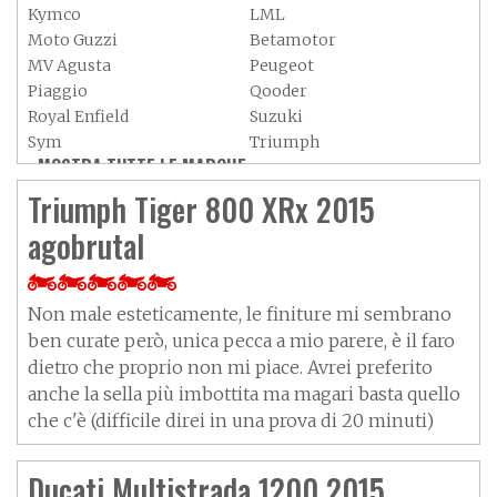
Kymco
LML
Moto Guzzi
Betamotor
MV Agusta
Peugeot
Piaggio
Qooder
Royal Enfield
Suzuki
Sym
Triumph
MOSTRA TUTTE LE MARCHE »
Vespa
Yamaha
Adiva
Adly
Triumph Tiger 800 XRx 2015
Aeon
Aspes
agobrutal
Axy
Baotian
Non male esteticamente, le finiture mi sembrano
ben curate però, unica pecca a mio parere, è il faro
dietro che proprio non mi piace. Avrei preferito
anche la sella più imbottita ma magari basta quello
che c'è (difficile direi in una prova di 20 minuti)
Ducati Multistrada 1200 2015