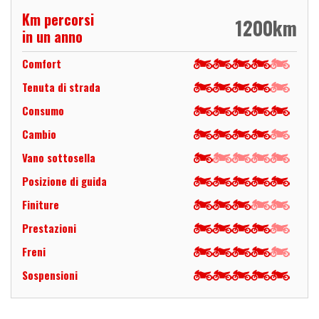
Km percorsi
1200
km
in un anno
Comfort
Tenuta di strada
Consumo
Cambio
Vano sottosella
Posizione di guida
Finiture
Prestazioni
Freni
Sospensioni