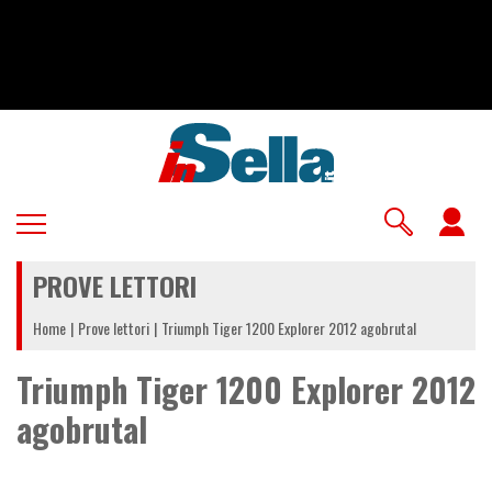
Salta
al
contenuto
principale
U
a
PROVE LETTORI
m
Home
Prove lettori
Triumph Tiger 1200 Explorer 2012 agobrutal
Triumph Tiger 1200 Explorer 2012
agobrutal