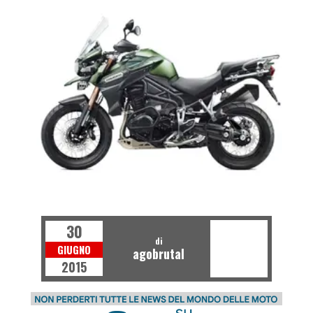
30
di
GIUGNO
agobrutal
2015