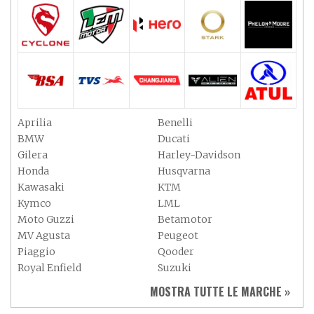
Aprilia
Benelli
BMW
Ducati
Gilera
Harley-Davidson
Honda
Husqvarna
Kawasaki
KTM
Kymco
LML
Moto Guzzi
Betamotor
MV Agusta
Peugeot
Piaggio
Qooder
Royal Enfield
Suzuki
Sym
Triumph
MOSTRA TUTTE LE MARCHE »
Vespa
Yamaha