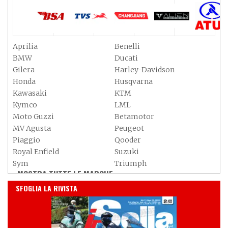
Aprilia
Benelli
BMW
Ducati
Gilera
Harley-Davidson
Honda
Husqvarna
Kawasaki
KTM
Kymco
LML
Moto Guzzi
Betamotor
MV Agusta
Peugeot
Piaggio
Qooder
Royal Enfield
Suzuki
Sym
Triumph
MOSTRA TUTTE LE MARCHE »
Vespa
Yamaha
IN EDICOLA
Adiva
Adly
SFOGLIA LA RIVISTA
Aeon
Aspes
Axy
Baotian