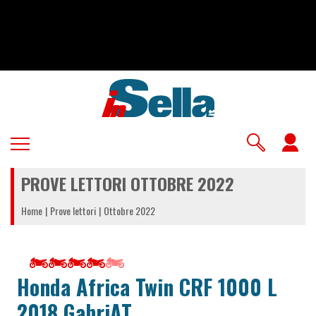
Salta
al
contenuto
principale
U
a
PROVE LETTORI OTTOBRE 2022
m
Home
Prove lettori
Ottobre 2022
Honda Africa Twin CRF 1000 L
2018 GabriAT