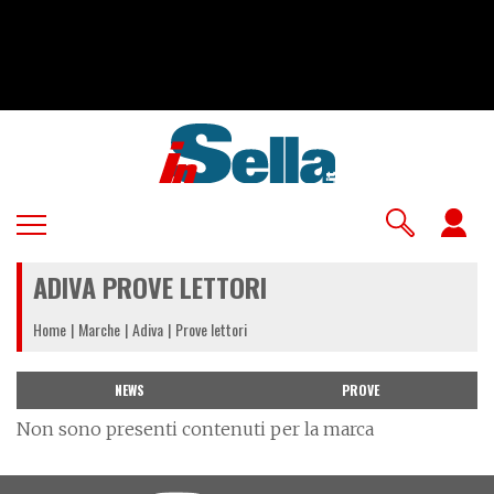
Salta
al
contenuto
principale
U
a
ADIVA PROVE LETTORI
m
Home
Marche
Adiva
Prove lettori
NEWS
PROVE
Non sono presenti contenuti per la marca